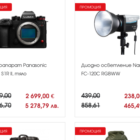
ЦИЯ
ПРОМОЦИЯ
апарат Panasonic
Диодно осветление Nan
 S1R II, тяло
FC-120C RGBWW
9,00
2 699,00 €
439,00
238,
6,70
5 278,79 лв.
858,61
465,4
ЦИЯ
ПРОМОЦИЯ