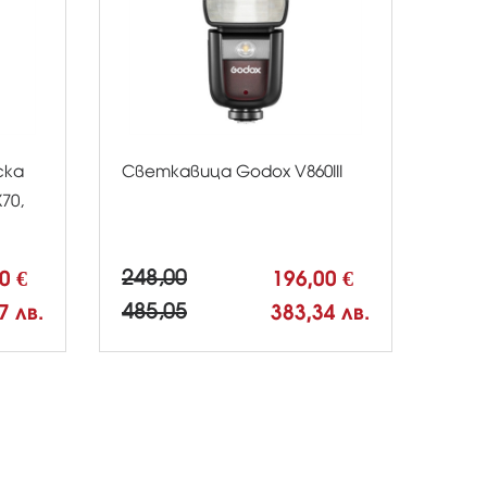
ска
Светкавица Godox V860III
70,
00 €
248,00
196,00 €
7 лв.
485,05
383,34 лв.