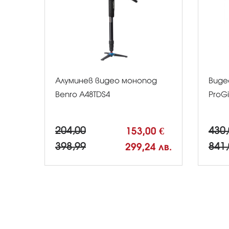
Алуминев видео монопод
Виде
Benro A48TDS4
ProG
204,00
153,00 €
430,
398,99
299,24 лв.
841,