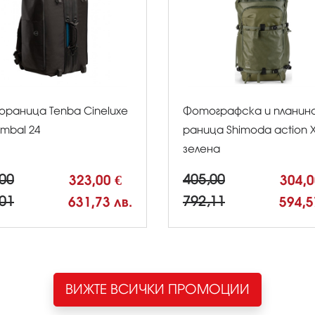
ораница Tenba Cineluxe
Фотографска и планин
imbal 24
раница Shimoda action X
зелена
00
323,00 €
405,00
304,
01
631,73 лв.
792,11
594,5
ВИЖТЕ ВСИЧКИ ПРОМОЦИИ