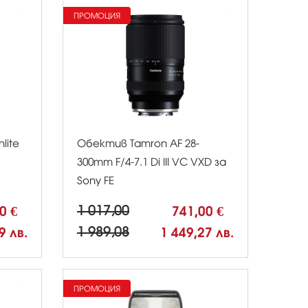
ПРОМОЦИЯ
lite
Обектив Tamron AF 28-
300mm F/4-7.1 Di III VC VXD за
Sony FE
00 €
1 017,00
741,00 €
9 лв.
1 989,08
1 449,27 лв.
ПРОМОЦИЯ