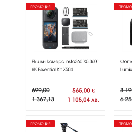
ПРОМОЦИЯ
ПРОМО
Екшън камера Insta360 X5 360°
Фото
8К Essential Kit X504
Lumix
699,00
565,00 €
3 19
1 367,13
1 105,04 лв.
6 25
ПРОМОЦИЯ
ПРОМО