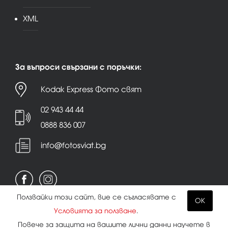
XML
За въпроси свързани с поръчки:
Kodak Express Фото свят
02 943 44 44
0888 836 007
info@fotosviat.bg
Ползвайки този сайт, вие се съгласявате с
OK
Условията за ползване
.
Условия за ползване
|
Политика на поверителност
Повече за защита на вашите лични данни научете в