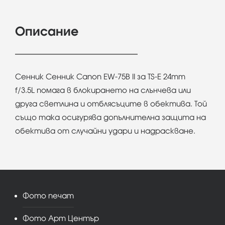
Описание
Сенник Сенник Canon EW-75B II за TS-E 24mm
f/3.5L помага в блокирането на слънчева или
друга светлина и отблясъците в обектива. Той
също така осигурява допълнителна защита на
обектива от случайни удари и надраскване.
Фото печат
Фото Арт Център