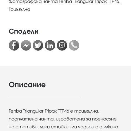
Фотографска чанта Tenba Triangular Tripak TTP46,
Триъгълна
Сподели
Описание
Tenba Triangular Tripak TTP46 е триъгълна,
подплатена чанта, изработена за пренасяне
на стативи, леки стойки или чадъри с дължина