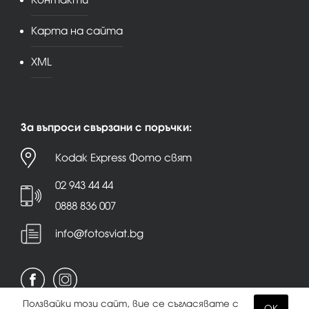
Карта на сайта
XML
За въпроси свързани с поръчки:
Kodak Express Фото свят
02 943 44 44
0888 836 007
info@fotosviat.bg
Ползвайки този сайт, вие се съгласявате с
OK