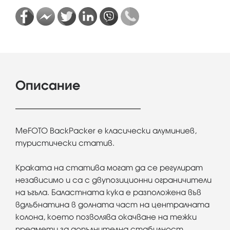
Описание
MeFOTO BackPacker е класически алуминиев,
туристически статив.
Краката на статива могат да се регулират
независимо и са с двупозиционни ограничители
на ъгъла. Баластната кука е разположена във
вдлъбнатина в долната част на централната
колона, което позволява окачване на тежки
предмети за допълнителна стабилност.