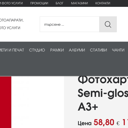
И ФОТО УСЛУГИ
ПРОМОЦИИ
БЛОГ
МАГАЗИНИ
КОНТАКТИ
ОТОАПАРАТИ,
ТО УСЛУГИ
ЕТИ И ПЕЧАТ
СТУДИО
РАМКИ
АЛБУМИ
СТАТИВИ
ЧАНТИ
Фотохарт
Semi-glos
A3+
58,80
1
Цена
€