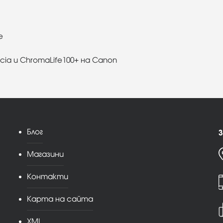
е
ia и ChromaLife100+ на Canon
Блог
З
Магазини
Контакти
Карта на сайта
XML