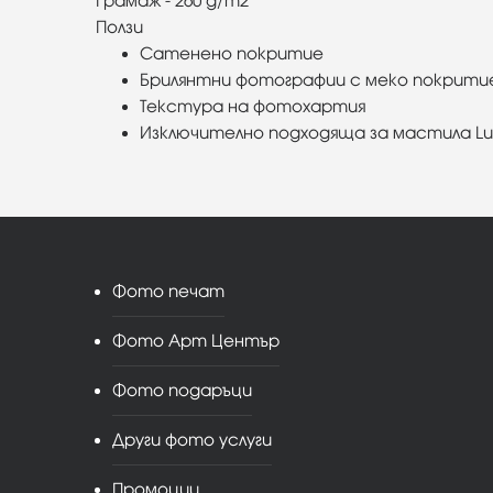
Грамаж - 260 g/m2
Ползи
Сатенено покритие
Брилянтни фотографии с меко покрити
Текстура на фотохартия
Изключително подходяща за мастила Luc
Фото печат
Фото Арт Център
Фото подаръци
Други фото услуги
Промоции