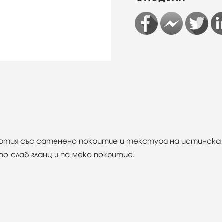
тохартия със сатенено покритие и текстура на истинск
о-слаб гланц и по-меко покритие.