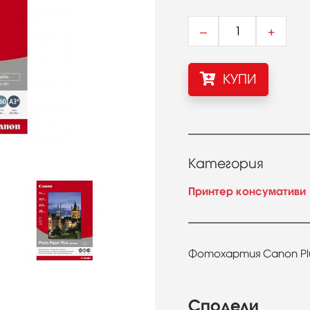
–
+
КУПИ
Категория
Принтер консумативи
Фотохартия Canon Plus
Сподели