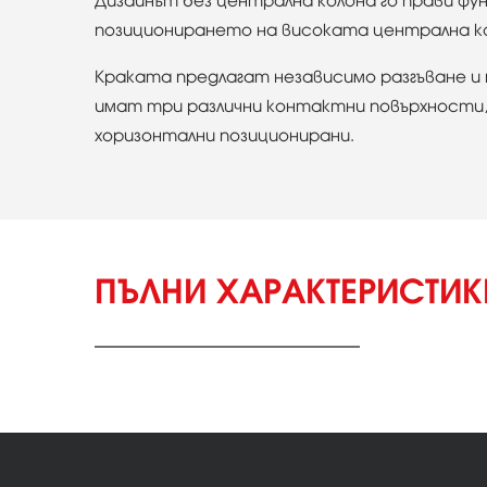
Дизайнът без централна колона го прави фу
позиционирането на високата централна кол
Краката предлагат независимо разгъване и 
имат три различни контактни повърхности, 
хоризонтални позиционирани.
ПЪЛНИ ХАРАКТЕРИСТИ