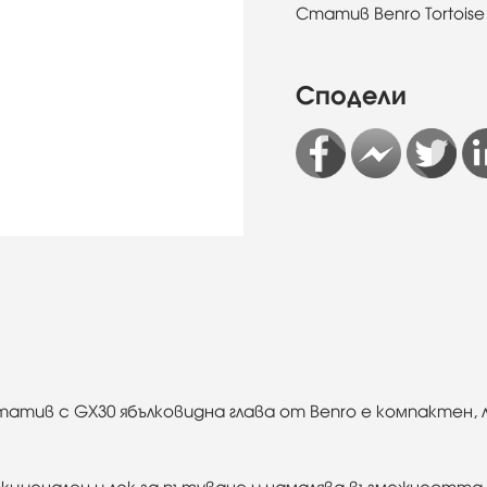
Статив Benro Tortoise
Сподели
татив с GX30 ябълковидна глава от Benro е компактен,