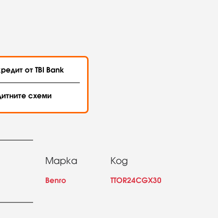
редит от TBI Bank
дитните схеми
Марка
Код
Benro
TTOR24CGX30