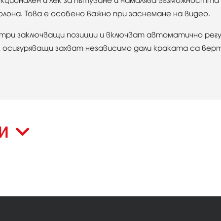
нкционален и лек за пътуване и намалява възможността
она. Това е особено важно при заснемане на видео.
три заключващи позиции и включват автоматично регул
осигуряващи захват независимо дали краката са верти
КИ