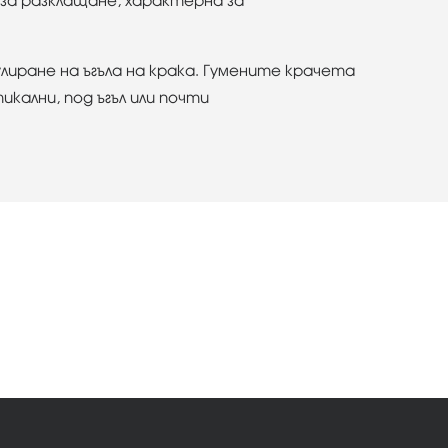
 за разклащане, характерна за
иране на ъгъла на крака. Гумените крачета
кални, под ъгъл или почти