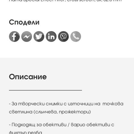
Сподели
Описание
- За творчески снимки с източници на точкова
светлина (слънчева, прожектори)
- Подходящ за обективи / варио обективи с
филтър резба