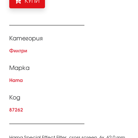
КУПИ
Категория
Филтри
Марка
Hama
Код
87262
Hama Special Effect Filter, cross screen, 6x, 62.0 mm