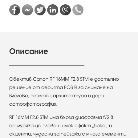
Описание
Обектив Canon RF 16MM F2.8 STM е достъпно
решение от серията EOS R за снимане на
влогове, пейзажи, архитектура и дори
астрофотография.
RF 16MM F2.8 STM има бърза диафрагма f/2.8,
осигуряваща плавен и мек ефект „боке“ и
акценти, чудесни за пейзажи с много елементи