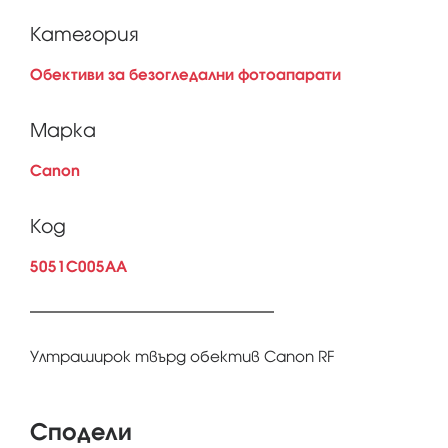
Категория
Обективи за безогледални фотоапарати
Марка
Canon
Код
5051C005AA
Ултраширок твърд обектив Canon RF
Сподели