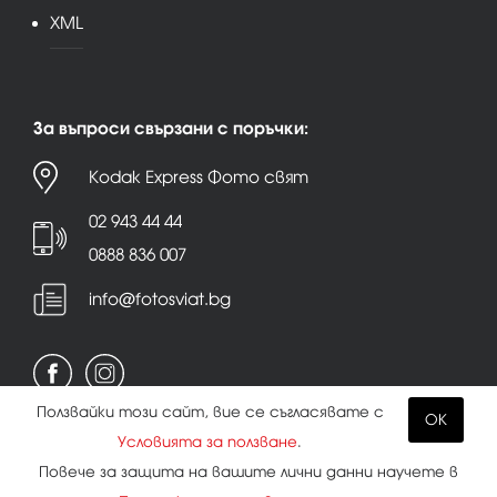
XML
За въпроси свързани с поръчки:
Kodak Express Фото свят
02 943 44 44
0888 836 007
info@fotosviat.bg
Ползвайки този сайт, вие се съгласявате с
OK
Условията за ползване
.
Условия за ползване
|
Политика на поверителност
Повече за защита на вашите лични данни научете в
|
Бисквитки