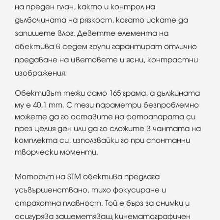
на преден план, както и контрол на
дълбочината на рязкост, когато искате да
запишете влог. Деветте елемента на
обектива в седем групи гарантират отлично
предаване на цветовете и ясни, контрастни
изображения.
Обективът тежи само 165 грама, а дължината
му е 40,1 mm. С тези параметри безпроблемно
можете да го оставите на фотоапарата си
през целия ден или да го сложите в чантата на
комплекта си, използвайки го при спонтанни
творчески моменти.
Моторът на STM обектива предлага
усъвършенствано, тихо фокусиране и
страхотна плавност. Той е бърз за снимки и
осигурява зашеметяващ кинематографичен