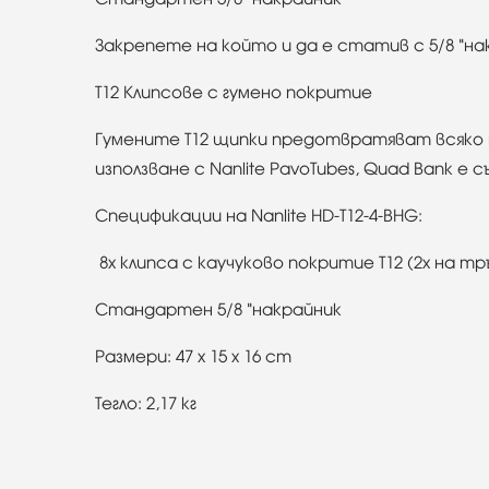
Закрепете на който и да е статив с 5/8 "на
T12 Клипсове с гумено покритие
Гумените T12 щипки предотвратяват всяко 
използване с Nanlite PavoTubes, Quad Bank е
Спецификации на Nanlite HD-T12-4-BHG:
8х клипса с каучуково покритие T12 (2x на тр
Стандартен 5/8 "накрайник
Размери: 47 x 15 x 16 cm
Тегло: 2,17 кг