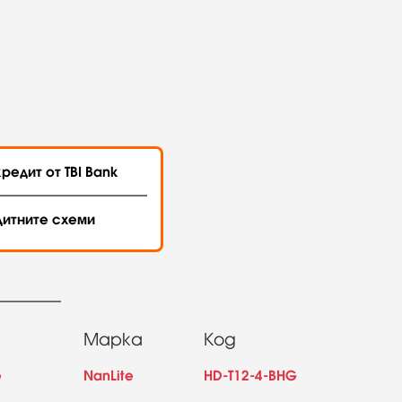
редит от TBI Bank
дитните схеми
Марка
Код
е
NanLite
HD-T12-4-BHG