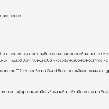
ициониране
lite е просто и ефективно решение за захващане за м
ник. , Quad Bank увеличава многофункционалността на 
гумените T12 клипсове на Quad Bank са съвместими и с д
ата се сферична глава, увеличава гъвкавостта на Pav