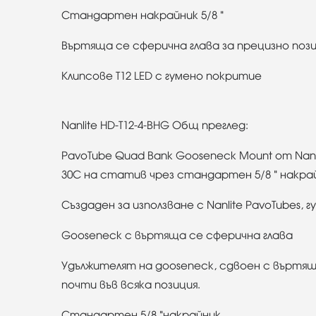
Стандартен накрайник 5/8 "
Въртяща се сферична глава за прецизно поз
Клипсове T12 LED с гумено покритие
Nanlite HD-T12-4-BHG Общ преглед:
PavoTube Quad Bank Gooseneck Mount от Nan
30C на статив чрез стандартен 5/8 " накрай
Създаден за използване с Nanlite PavoTubes, 
Gooseneck с въртяща се сферична глава
Удължителят на gooseneck, сдвоен с въртящ
почти във всяка позиция.
Стандартен 5/8 "накрайник