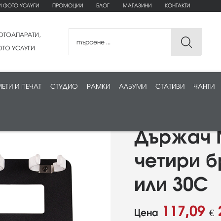
И ФОТО УСЛУГИ
ПРОМОЦИИ
БЛОГ
МАГАЗИНИ
КОНТАКТИ
ОТОАПАРАТИ,
ТО УСЛУГИ
ЕТИ И ПЕЧАТ
СТУДИО
РАМКИ
АЛБУМИ
СТАТИВИ
ЧАНТИ
Държач N
четири б
или 30C
117,09
Цена
€