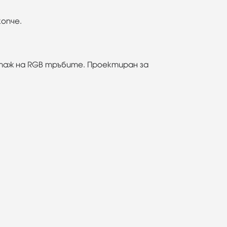
копче.
таж на RGB тръбите. Проектиран за