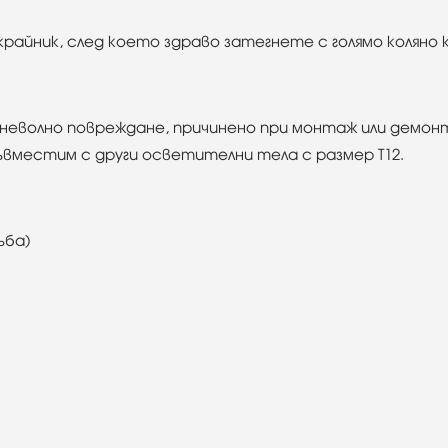
крайник, след което здраво затегнете с голямо коляно 
неволно повреждане, причинено при монтаж или демон
 съвместим с други осветителни тела с размер T12.
ъба)