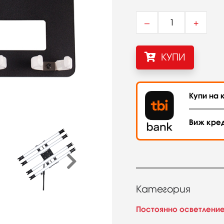
–
+
КУПИ
Купи на к
Виж кре
Категория
Постоянно осветлени