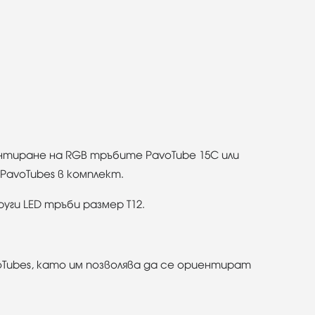
онтиране на RGB тръбите PavoTube 15C или
PavoTubes в комплект.
руги LED тръби размер T12.
oTubes, като им позволява да се ориентират