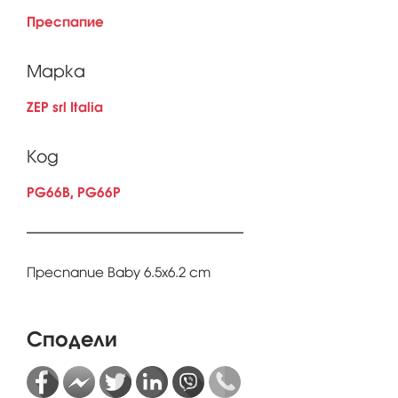
Преспапие
Марка
ZEP srl Italia
Код
PG66B, PG66P
Преспапие Baby 6.5x6.2 cm
Сподели