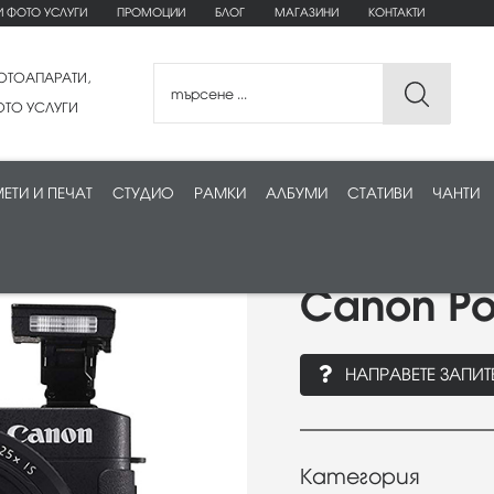
И ФОТО УСЛУГИ
ПРОМОЦИИ
БЛОГ
МАГАЗИНИ
КОНТАКТИ
ОТОАПАРАТИ,
ТО УСЛУГИ
ЕТИ И ПЕЧАТ
СТУДИО
РАМКИ
АЛБУМИ
СТАТИВИ
ЧАНТИ
Canon Po
НАПРАВЕТЕ ЗАПИТ
Категория