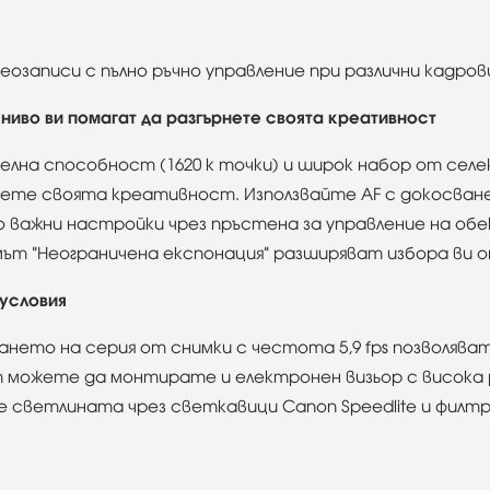
озаписи с пълно ръчно управление при различни кадрови че
ниво ви помагат да разгърнете своята креативност
телна способност (1620 k точки) и широк набор от сел
нете своята креативност. Използвайте AF с докосване 
о важни настройки чрез пръстена за управление на об
мът "Неограничена експонация" разширяват избора ви 
 условия
нето на серия от снимки с честота 5,9 fps позволява
т можете да монтирате и електронен визьор с висока
 светлината чрез светкавици Canon Speedlite и филтр