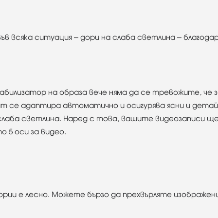
ъв всяка ситуация – дори на слаба светлина – благода
табилизатор на образа вече няма да се тревожите, ч
т се адаптира автоматично и осигурява ясни и детайл
 слаба светлина. Наред с това, вашите видеозаписи 
 5 оси за видео.
рии е лесно. Можете бързо да прехвърляте изображени