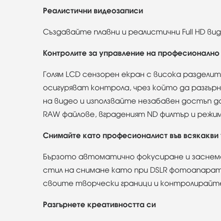
Реалистични видеозаписи
Създавайте плавни и реалистични Full HD виде
Контролите за управление на професионално 
Голям LCD сензорен екран с висока раздели
осигуряват контрола, чрез който да разгър
на видео и използвайте незабавен достъп д
RAW файлове, вграденият ND филтър и режи
Снимайте като професионалист във всякакви
Бързото автоматично фокусиране и заснема
стил на снимане като при DSLR фотоапара
своите творчески граници и контролирайте
Разгърнете креативността си