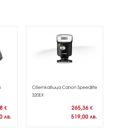
я
Светкавица Canon Speedlite
320ЕХ
18 €
265,36 €
0 лв.
519,00 лв.