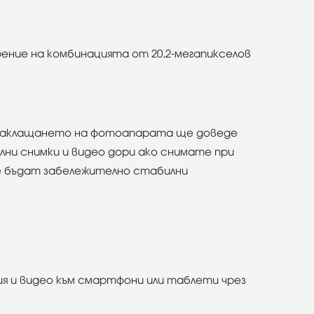
рение на комбинацията от 20,2-мегапикселов
е заклащането на фотоапарата ще доведе
ни снимки и видео дори ако снимате при
ще бъдат забележително стабилни
я и видео към смартфони или таблети чрез