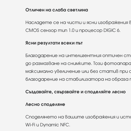
Отличен на слаба светлина
Насладете се на чисти и ясни изображения в
CMOS сензор тип 1.0 и процесор DIGIC 6.
Ясни резултати всеки път
Благодарение на интелигентния оптичен с
до размазване на снимките. Този фотоапара
максимално увеличение или без статив при
благодарение на стабилизатора на образа по
Създавайте, свързвайте и споделяйте лесно
Лесно споделяне
Споделянето на вашите изображения и исто
Wi-Fi и Dynamic NFC.