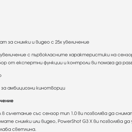
 за снимки и видео с 25x увеличение
увеличение с първокласните характеристики на сензора
бор от експертни функции и контроли ви помага да ра
о
о за амбициозни кинотворци
ичение
в съчетание със сензор тип 1.0 ви позволява да снима
ате снимки или видео, PowerShot G3 X ви позволява да
слаба светлина.