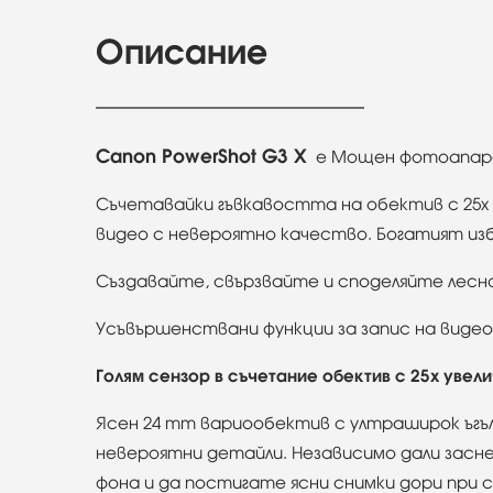
Описание
Canon PowerShot G3 X
e
Мощен фотоапарат
Съчетавайки гъвкавостта на обектив с 25x 
видео с невероятно качество. Богатият из
Създавайте, свързвайте и споделяйте лесн
Усъвършенствани функции за запис на виде
Голям сензор в съчетание обектив с 25x увел
Ясен 24 mm вариообектив с ултраширок ъгъл 
невероятни детайли. Независимо дали заснем
фона и да постигате ясни снимки дори при 