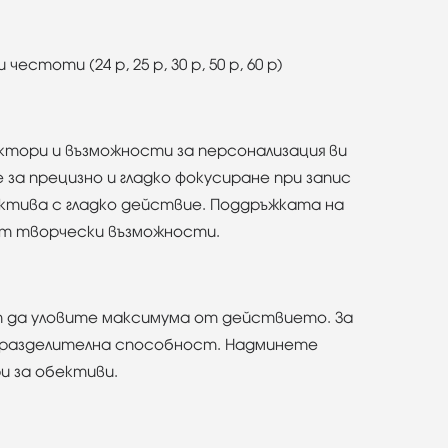
стоти (24 p, 25 p, 30 p, 50 p, 60 p)
ектори и възможности за персонализация ви
за прецизно и гладко фокусиране при запис
ектива с гладко действие. Поддръжката на
от творчески възможности.
т да уловите максимума от действието. За
 разделителна способност. Надминете
и за обективи.