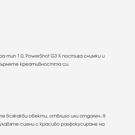
 тип 1.0, PowerShot G3 X постига снимки и
згърнете креативността си.
те всякакви обекти, отблизо или отдалеч, в
 улавяте сцени с красиво разфокусиране на