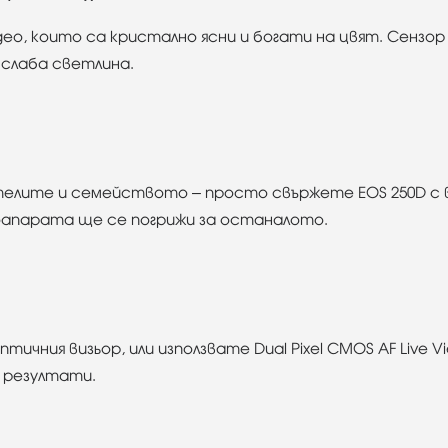
део, които са кристално ясни и богати на цвят. Сензор 
слаба светлина.
ятелите и семейството – просто свържете EOS 250D с
отоапарата ще се погрижи за останалото.
птичния визьор, или използвате Dual Pixel CMOS AF Live
 резултати.