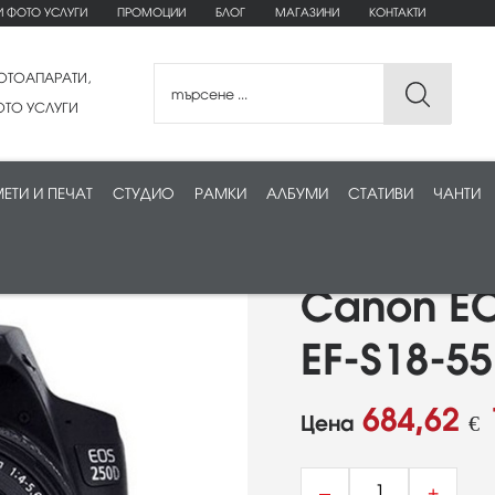
И ФОТО УСЛУГИ
ПРОМОЦИИ
БЛОГ
МАГАЗИНИ
КОНТАКТИ
ОТОАПАРАТИ,
ТО УСЛУГИ
ЕТИ И ПЕЧАТ
СТУДИО
РАМКИ
АЛБУМИ
СТАТИВИ
ЧАНТИ
Canon EO
EF-S18-55
684,62
Цена
€
–
+