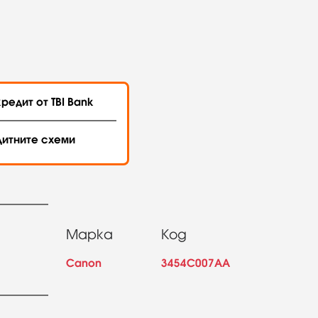
редит от TBI Bank
дитните схеми
Марка
Код
Canon
3454C007AA