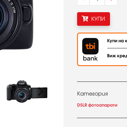
КУПИ
Купи на к
Виж кре
Категория
DSLR фотоапарати