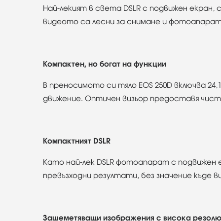
Най-лекият в света DSLR с подвижен екран, 
видеото са лесни за снимане и фотоапара
Компактен, но богат на функции
В преносимото си тяло EOS 250D включва 24,
движение. Оптичен визьор предоставя чист 
Компактният DSLR
Като най-лек DSLR фотоапарат с подвижен ек
превъзходни резултати, без значение къде 
Зашеметяващи изображения с висока резолюц