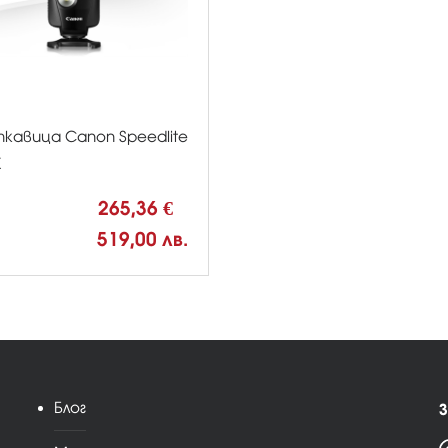
кавица Canon Speedlite
Х
265,36 €
519,00 лв.
Блог
З