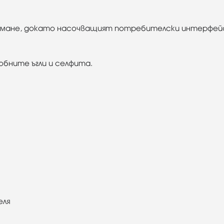
нимане, докато насочващият потребителски интерфейс
обните ъгли и селфита.
еля