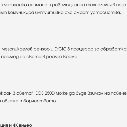
с класическо снимане и революционна технология в нег
тът комуникира интуитивно със смарт устройства.
1-мегапикселов сензор и DIGIC 8 процесор за обработка
преглед на света в реално време.
ран в света*, EOS 250D може да бъде взиман на повече
ви обземе творчеството.
ия и 4K видео