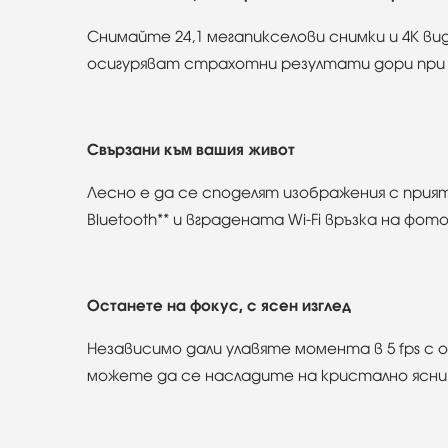
Снимайте 24,1 мегапикселови снимки и 4K ви
осигуряват страхотни резултати дори при 
Свързани към вашия живот
Лесно е да се споделят изображения с при
Bluetooth** и вградената Wi-Fi връзка на ф
Останете на фокус, с ясен изглед
Независимо дали улавяте момента в 5 fps с о
можете да се насладите на кристално ясни