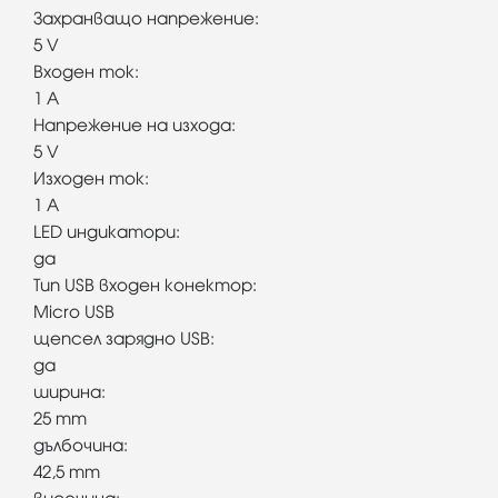
Захранващо напрежение:
5 V
Входен ток:
1 A
Напрежение на изхода:
5 V
Изходен ток:
1 A
LED индикатори:
да
Тип USB входен конектор:
Micro USB
щепсел зарядно USB:
да
ширина:
25 mm
дълбочина:
42,5 mm