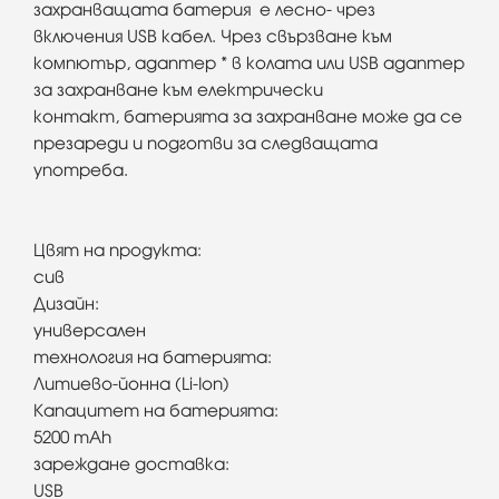
захранващата
батерия
е лесно- чрез
включения USB кабел. Чрез свързване към
компютър, адаптер * в колата или USB адаптер
за захранване към електрически
контакт,
батерията
за захранване може да се
презареди и подготви за следващата
употреба.
Цвят на продукта:
сив
Дизайн:
универсален
технология на батерията:
Литиево-йонна (Li-Ion)
Капацитет на батерията:
5200 mAh
зареждане доставка:
USB