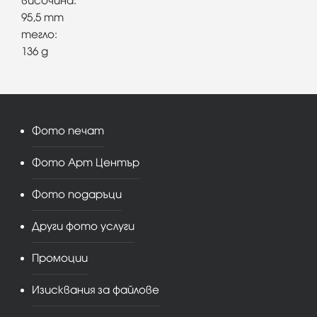
височина:
95,5 mm
тегло:
136 g
Фото печат
Фото Арт Център
Фото подаръци
Други фото услуги
Промоции
Изисквания за файлове