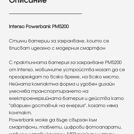
Описание
Intenso Powerbank PM5200
Стилни батерии за захранване, които се
вписват идеално с модерния смартфон
С практичната
батерия
за захранване PM5200
от Intenso, мобилните устройства могат да се
презареждат по всяко време, на всяко място.
Нейната компактна форма и удобен дизайн
улеснява транспортирането на
електроенергийната
батерия
и действа като
"авариен доставчик на енергия", когато няма
контакт.
Powerbank може да бъде свързан към
смартфони, таблети, цифрови фотоапарати,