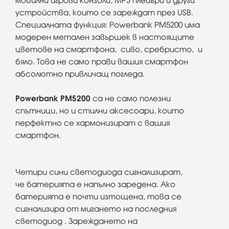
мобилни игрови конзоли, MP3 плейъри и други
устройства, които се зареждат през USB.
Специалната функция: Powerbank PM5200 има
модерен метален завършек в настоящите
цветове на смартфона, сиво, сребристо, и
бяло. Това не само прави вашия смартфон
абсолютно привличащ погледа.
Powerbank PM5200
са не само полезни
спътници, но и стилни аксесоари, които
перфектно се хармонизират с вашия
смартфон.
Четири сини светодиода сигнализират,
че
батерията
е напълно заредена. Ако
батерията е почти изтощена, това се
сигнализира от мигането на последния
светодиод . Зареждането на