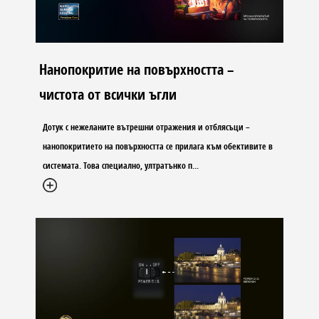
Нанопокритие на повърхността –
чистота от всички ъгли
Дотук с нежеланите вътрешни отражения и отблясъци –
нанопокритието на повърхността се прилага към обективите в
системата. Това специално, ултратънко п
...