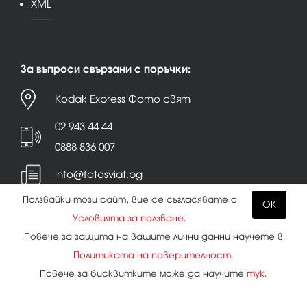
XML
За въпроси свързани с поръчки:
Kodak Express Фото свят
02 943 44 44
0888 836 007
info@fotosviat.bg
Ползвайки този сайт, вие се съгласявате с
OK
Условията за ползване
.
Повече за защита на вашите лични данни научете в
Политиката на поверителност
.
Условия за ползване
|
Политика на поверителност
Повече за бисквитките може да научите
тук
.
|
Бисквитки