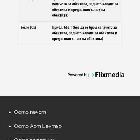
капачето за обектива, задното капаче за
обектива и предпазния капак на
обектива)
Тегло [Oz]
Прибл. 655 г (без да се брои капачето за
обектива, задното капаче за обектива и
предпазния капак на обектива)
Фото печат
Фото Арт Център