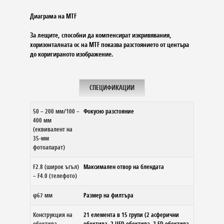
Диаграма на MTF
За лещите, способни да компенсират изкривявания,
хоризонталната ос на MTF показва разстоянието от центъра
до коригираното изображение.
СПЕЦИФИКАЦИИ
50 – 200 мм/100 –
Фокусно разстояние
400 мм
(еквивалент на
35-мм
фотоапарат)
F2.8 (широк ъгъл)
Максимален отвор на блендата
– F4.0 (телефото)
φ67 мм
Размер на филтъра
Конструкция на
21 елемента в 15 групи (2 асферични
обектива
обектива, 2 UED обектива, 2 ED обектива,