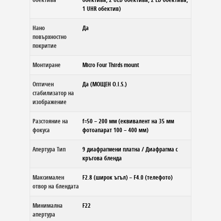
1 UHR обектив)
Нано
Да
повърхностно
покритие
Mонтиране
Micro Four Thirds mount
Оптичен
Да (МОЩЕН O.I.S.)
стабилизатор на
изображение
Разстояние на
f=50 – 200 мм (еквивалент на 35 мм
фокуса
фотоапарат 100 – 400 мм)
Апертура Тип
9 диафрагмени платна / Диафрагма с
кръгова бленда
Максимален
F2.8 (широк ъгъл) – F4.0 (телефото)
отвор на блендата
Минимална
F22
апертура