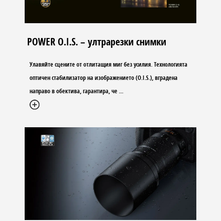
POWER O.I.S. – ултрарезки снимки
Улавяйте сцените от отлитащия миг без усилия. Технологията
оптичен стабилизатор на изображението (O.I.S.), вградена
направо в обектива, гарантира, че
...