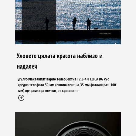
Уловете цялата красота наблизо и
надалеч
Дългоочакваният варио телеобектив F2.8-4.0 LEICA DG със
средно телефото 50 мм (еквивалент на 35 мм фотоапарат: 100
мм) ще рамкира всичко, от красиви п...