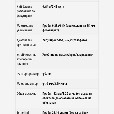
Най-близко
0,75 м/2,46 фута
разстояние за
фокусиране
Максимално
Прибл. 0,25x/0,5x (еквивалент на 35-мм
увеличение
фотоапарат)
Диагонален
24°(широк ъгъл) – 6,2°(телефото)
зрителен ъгъл
Устойчивост на
Устойчив на пръски/прах/замръзване*
атмосферни
влияния
Филтър с размер
φ67mm
Макс. диаметър
φ 76 мм/2,99 инча
Обща дължина
Прибл. 132 мм/5,20 инча (от върха на
обектива до основата на байонета на
обектива)
Тегло [гр]
Прибл. 23,10 унции (без да се брои