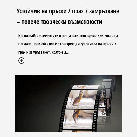
Устойчив на пръски / прах / замръзване
– повече творчески възможности
Използвайте елементите в почти всякакво време или място на
снимане. Този обектив е с конструкция, устойчива на пръски /
прах и замръзване*, която е д
...