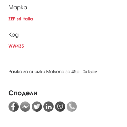
Марка
ZEP srl Italia
Код
WW435
Рамка за снимки Molveno за 4бр 10x15см
Сподели