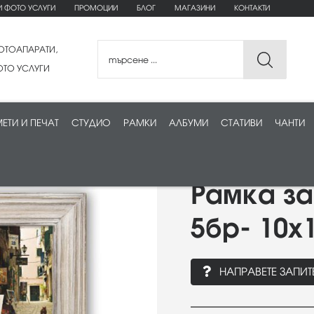
И ФОТО УСЛУГИ
ПРОМОЦИИ
БЛОГ
МАГАЗИНИ
КОНТАКТИ
ОТОАПАРАТИ,
ТО УСЛУГИ
ЕТИ И ПЕЧАТ
СТУДИО
РАМКИ
АЛБУМИ
СТАТИВИ
ЧАНТИ
Рамка за
5бр- 10x
НАПРАВЕТЕ ЗАПИТ