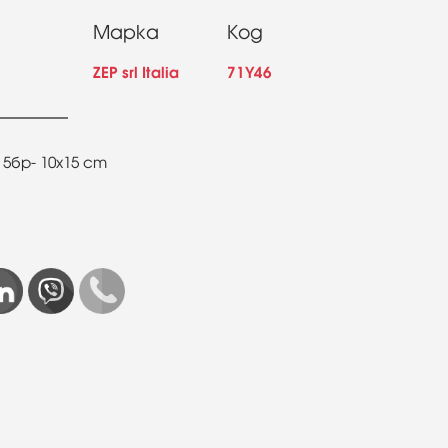
Марка
Код
ZEP srl Italia
71Y46
 5бр- 10x15 cm