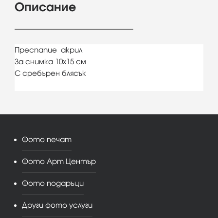
Описание
Преспапие акрил
За снимка 10х15 см
С сребърен блясък
Фото печат
Фото Арт Център
Фото подаръци
Други фото услуги