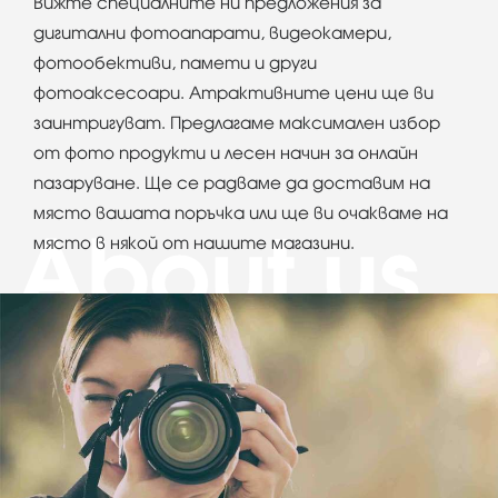
Вижте специалните ни предложения за
дигитални фотоапарати, видеокамери,
фотообективи, памети и други
фотоаксесоари. Атрактивните цени ще ви
заинтригуват. Предлагаме максимален избор
от фото продукти и лесен начин за онлайн
пазаруване. Ще се радваме да доставим на
място вашата поръчка или ще ви очакваме на
място в някой от нашите магазини.