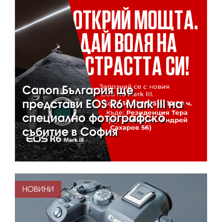
Canon България ще
представи EOS R6 Mark III на
специално фотографско
събитие в София
НОВИНИ