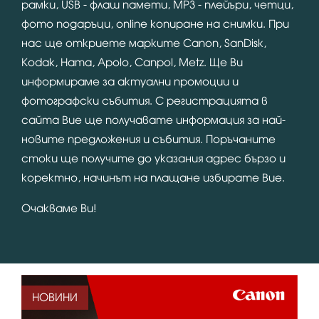
рамки, USB - флаш памети, MP3 - плейъри, четци,
фото подаръци, online копиране на снимки. При
нас ще откриете марките Canon, SanDisk,
Kodak, Hama, Apolo, Canpol, Metz. Ще Ви
информираме за актуални промоции и
фотографски събития. С регистрацията в
сайта Вие ще получавате информация за най-
новите предложения и събития. Поръчаните
стоки ще получите до указания адрес бързо и
коректно, начинът на плащане избирате Вие.
Очакваме Ви!
НОВИНИ