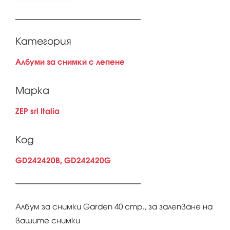
Категория
Албуми за снимки с лепене
Марка
ZEP srl Italia
Код
GD242420B, GD242420G
Албум за снимки Garden 40 стр., за залепване на
вашите снимки