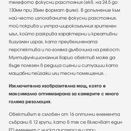
телефото фокусни разстояния (екв. на 24.5 до
130мм при 35мм формат филм). В допълнение към
най-често използваните фокусни разстояния,
той покрива и ултра-широкоъгълния зрителен
ъгъл, който разкрива характерни и креативни
визуален израз, като преувеличената
перспектива и по-голяма дълбочина на рязкост.
Мултифункционалния варио обектив може да
бъде полезен в редица сцени и ситуации като
мащабни пейзажи или тесни помещения. .
Изключителна изобразителна мощ, която е
максимално оптимизирана за камерите с много
голяма резолюция.
Обективът е сглобен от 16 оптични елемента
събрани в 12 групи, като в тях се включват един
ED елемент с ниска дисперсия и три