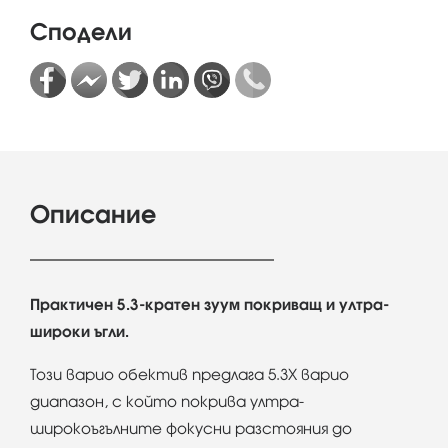
Сподели
Описание
Практичен 5.3-кратен зуум покриващ и ултра-
широки ъгли.
Този варио обектив предлага 5.3Х варио
диапазон, с който покрива ултра-
широкоъгълните фокусни разстояния до