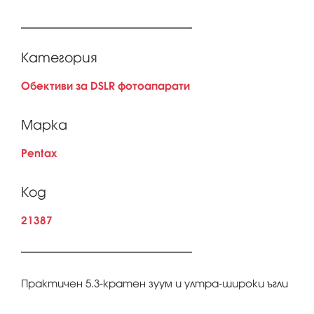
Категория
Обективи за DSLR фотоапарати
Марка
Pentax
Код
21387
Практичен 5.3-кратен зуум и ултра-широки ъгли