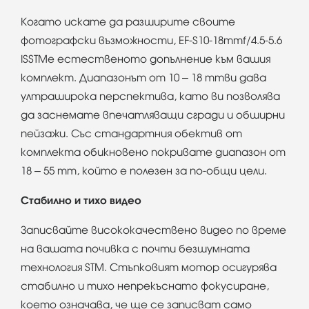
Когато искате да разширите своите
фотографски възможности, EF-S10-18mmf/4.5-5.6
ISSTMе естественото допълнение към вашия
комплект. Диапазонът от 10 – 18 mmви дава
ултраширока перспектива, като ви позволява
да заснемате впечатляващи сгради и обширни
пейзажи. Със стандартния обектив от
комплекта обикновено покривате диапазон от
18 – 55 mm, който е полезен за по-общи цели.
Стабилно и тихо видео
Записвайте висококачествено видео по време
на вашата почивка с почти безшумната
технология STM. Стъпковият мотор осигурява
стабилно и тихо непрекъснато фокусиране,
което означава, че ще се записват само