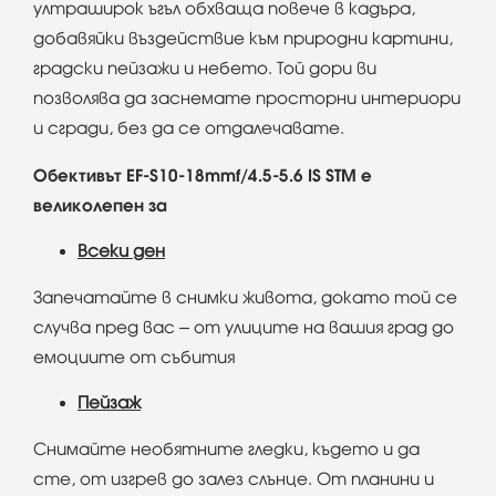
ултраширок ъгъл обхваща повече в кадъра,
добавяйки въздействие към природни картини,
градски пейзажи и небето. Той дори ви
позволява да заснемате просторни интериори
и сгради, без да се отдалечавате.
Обективът EF
-S
10-18mm
f
/4.5-5.6 IS
STM
е
великолепен за
Всеки ден
Запечатайте в снимки живота, докато той се
случва пред вас – от улиците на вашия град до
емоциите от събития
Пейзаж
Снимайте необятните гледки, където и да
сте, от изгрев до залез слънце. От планини и