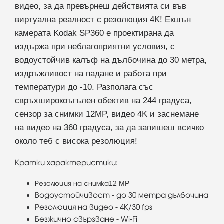
видео, за да превърнеш действията си във
виртуална реалност с резолюция 4Κ! Екшън
камерата Kodak SP360 е проектирана да
издържа при неблагоприятни условия, с
водоустойчив калъф на дълбочина до 30 метра,
издръжливост на падане и работа при
температури до -10. Разполага със
свръхширокоъгълен обектив на 244 градуса,
сензор за снимки 12MP, видео 4K и заснемане
на видео на 360 градуса, за да запишеш всичко
около теб с висока резолюция!
Кратки характеристики:
12 MP
Резолюция на снимка
Водоустойчивост - до 30 метра дълбочина
Резолюция на видео - 4K/30 fps
Безжично свързване - Wi-Fi