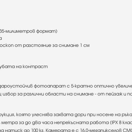
в 35-милиметров формат)
а
роскоп от разстояние за снимане 1 см
губата на контраст
дароустойчив фотоапарат с 5-кратно оптично увеличени
 избор за различни области на снимане - от пейзаж и 
кция, която улеснява захвата дори при носене на рък
 метра за до два часа непрекъсната работа (IPX 8 кла
на натиск до 100 кг. Камерата е с 16.0-мегапикселов C