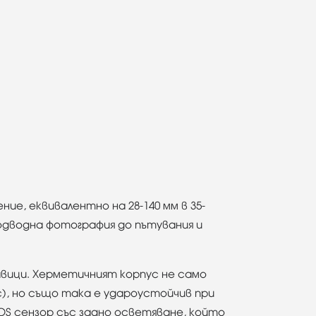
е, еквивалентно на 28-140 мм в 35-
подводна фотография до пътувания и
авици. Херметичният корпус не само
с), но също така е удароустойчив при
MOS сензор със задно осветяване, който