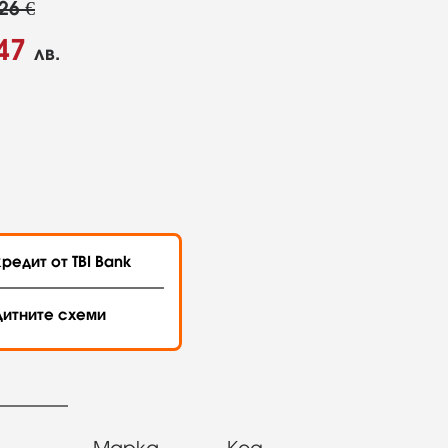
26 €
47
лв.
редит от TBI Bank
дитните схеми