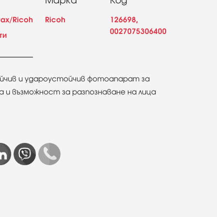
Марка
Код
tax/Ricoh
Ricoh
126698,
0027075306400
ти
йчив и удароустойчив фотоапарат за
а и възможност за разпознаване на лица