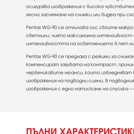
осигурява изображения с висока чувствите
лесно заснемане на снимки или видеа при с
Pentax WG-90 се отличава със своите макро
светлини, чиято максимална интензивност е
интензивността на осветлението в пет нива
Pentax WG-90 се предлага с режими за снима
компенсират загубата на контраст, причи
червеникавите нюанси, които избледняват в
изображения на подводни сцени. В подводния
изображения с едно натискане на спусъка –
ПЪЛНИ ХАРАКТЕРИСТИ