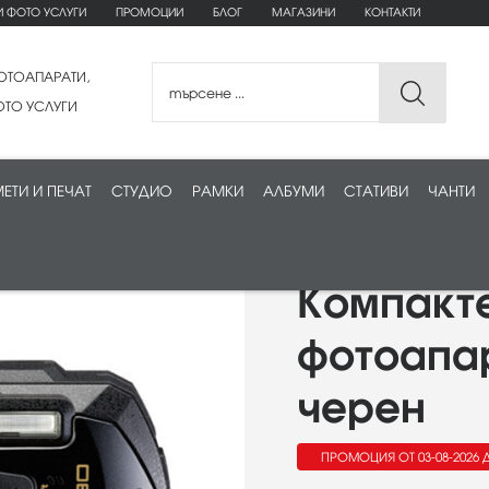
И ФОТО УСЛУГИ
ПРОМОЦИИ
БЛОГ
МАГАЗИНИ
КОНТАКТИ
ОТОАПАРАТИ,
ТО УСЛУГИ
ЕТИ И ПЕЧАТ
СТУДИО
РАМКИ
АЛБУМИ
СТАТИВИ
ЧАНТИ
Компакт
фотоапар
черен
ПРОМОЦИЯ ОТ 03-08-2026 Д