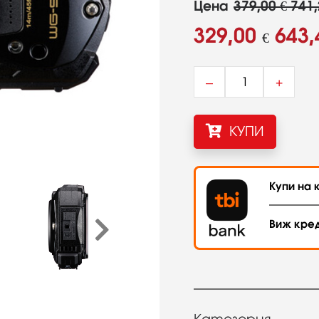
Цена
379,00 € 741,
329,00
643,
€
–
+
КУПИ
Купи на к
Виж кре