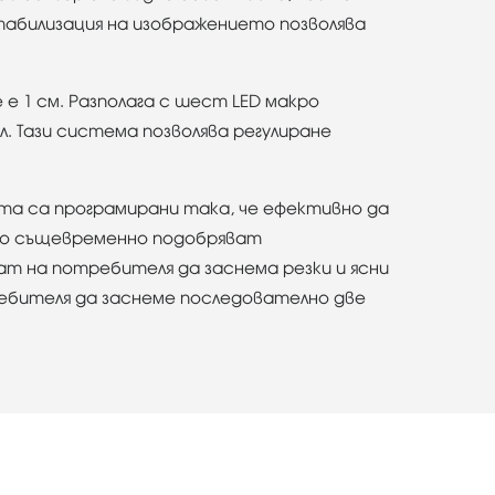
табилизация на изображението позволява
е 1 см. Разполага с шест LED макро
. Тази система позволява регулиране
вата са програмирани така, че ефективно да
то същевременно подобряват
ат на потребителя да заснема резки и ясни
отребителя да заснеме последователно две