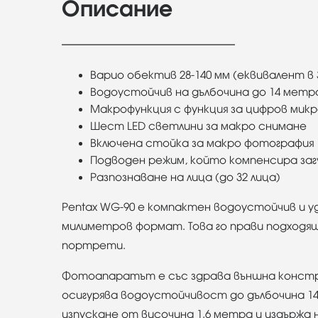
Описание
Варио обектив 28-140 мм (еквивалент 
Водоустойчив на дълбочина до 14 метр
Макрофункция с функция за цифров мик
Шест LED светлини за макро снимане
Включена стойка за макро фотография
Подводен режим, който компенсира за
Разпознаване на лица (до 32 лица)
Pentax WG-90 е компактен водоустойчив и у
милиметров формат. Това го прави подходящ
портрети.
Фотоапаратът е със здрава външна констру
осигурява водоустойчивост до дълбочина 14
изпускане от височина 1.6 метра и издържа 