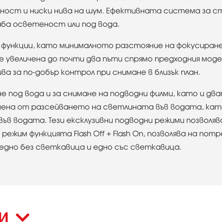
лност и ниски нива на шум. Ефективната система за с
лаба осветеност или под вода.
 функции, като минималното разстояние на фокусиране 
 увеличена до почти два пъти спрямо предходния модел
 за по-добър контрол при снимане в близък план.
не под вода и за снимане на подводни филми, като и д
нена от разсейването на светлината във водата, ка
ъв водата. Тези ексклузивни подводни режими позволяв
 режим функцията Flash Off + Flash On, позволява на п
 едно без светкавица и едно със светкавица.
КИ