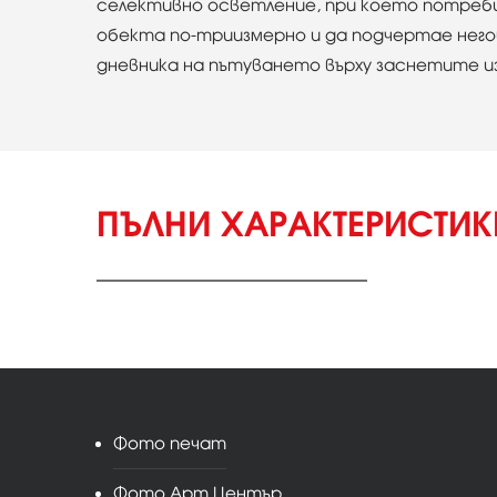
селективно осветление, при което потреби
обекта по-триизмерно и да подчертае него
дневника на пътуването върху заснетите из
ПЪЛНИ ХАРАКТЕРИСТИ
Фото печат
Фото Арт Център