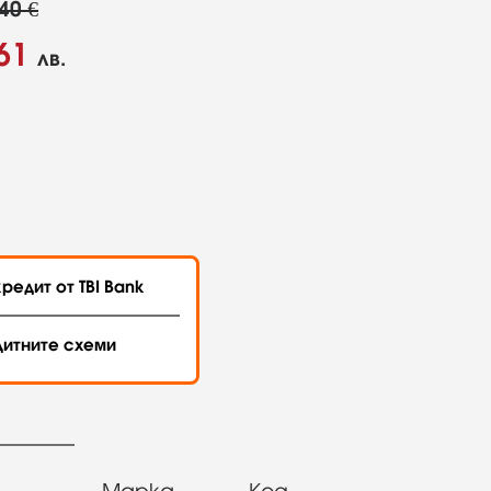
40 €
61
лв.
редит от TBI Bank
дитните схеми