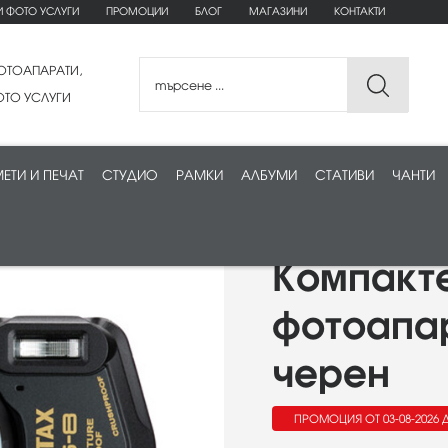
И ФОТО УСЛУГИ
ПРОМОЦИИ
БЛОГ
МАГАЗИНИ
КОНТАКТИ
ОТОАПАРАТИ,
ТО УСЛУГИ
ЕТИ И ПЕЧАТ
СТУДИО
РАМКИ
АЛБУМИ
СТАТИВИ
ЧАНТИ
Компакт
фотоапар
черен
ПРОМОЦИЯ ОТ 03-08-2026 Д