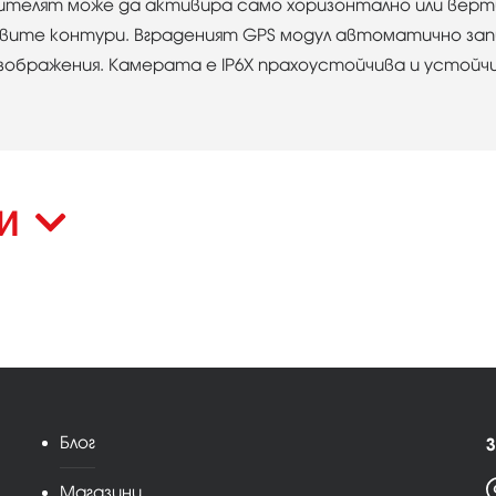
телят може да активира само хоризонтално или верти
вите контури. Вграденият GPS модул автоматично зап
ображения. Камерата е IP6X прахоустойчива и устойчива
КИ
Блог
З
Магазини