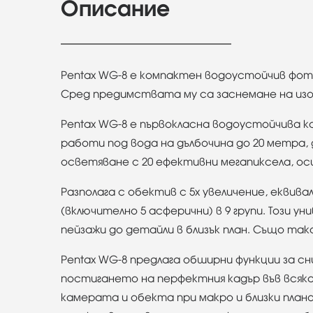
Описание
Pentax WG-8 е компактен водоустойчив фото
Сред предимствата му са заснемане на изо
Pentax WG-8 е първокласна водоустойчива к
работи под вода на дълбочина до 20 метра,
осветяване с 20 ефективни мегапиксела, о
Разполага с обектив с 5x увеличение, еквив
(включително 5 асферични) в 9 групи. Този у
пейзажи до детайли в близък план. Също так
Pentax WG-8 предлага обширни функции за с
постигането на перфектния кадър във всяк
камерата и обекта при макро и близки пла