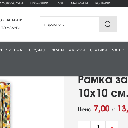
И ФОТО УСЛУГИ
ПРОМОЦИИ
БЛОГ
МАГАЗИНИ
КОНТАКТИ
ОТОАПАРАТИ,
ТО УСЛУГИ
ЕТИ И ПЕЧАТ
СТУДИО
РАМКИ
АЛБУМИ
СТАТИВИ
ЧАНТИ
Рамка за
10x10 см
7,00
13
Цена
€
–
+