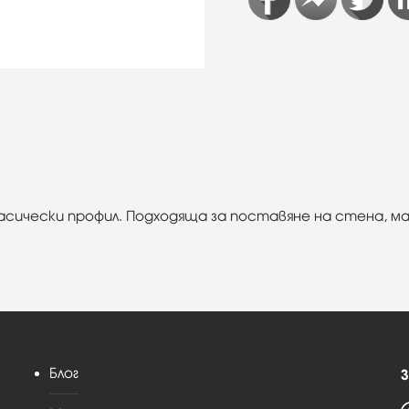
ласически профил. Подходяща за поставяне на стена, ма
Блог
З