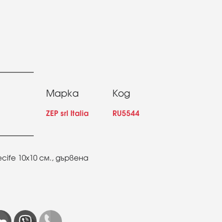
Марка
Код
ZEP srl Italia
RU5544
cife 10x10 см., дървена