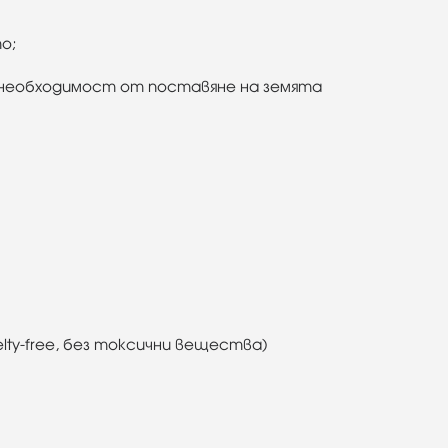
о;
з необходимост от поставяне на земята
ty-free, без токсични вещества)