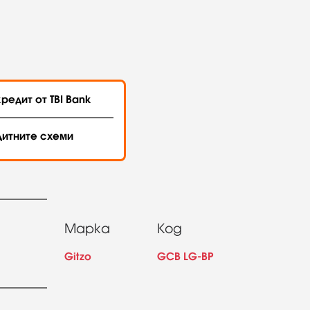
редит от TBI Bank
дитните схеми
Марка
Код
Gitzo
GCB LG-BP