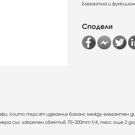
Елегантна и функцио
Сподели
рафи, които търсят идеалния баланс между елегантен д
ера със закрепен обектив 70–200mm f/4, плюс още 2 д