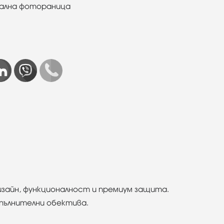
нална фотораница
изайн, функционалност и премиум защита.
опълнителни обектива.