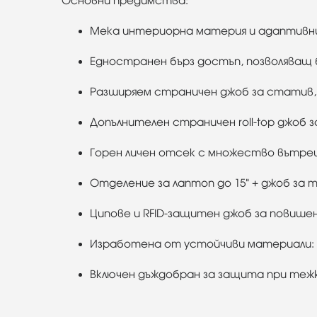
Основни предимства:
Мека интериорна материя и адаптивни
Едностранен бърз достъп, позволяващ 
Разширяем страничен джоб за статив, о
Допълнителен страничен roll-top джоб 
Горен личен отсек с множество вътр
Отделение за лаптоп до 15" + джоб за 
Ципове и RFID-защитен джоб за повише
Изработена от устойчиви материали: 1
Включен дъждобран за защита при тежк