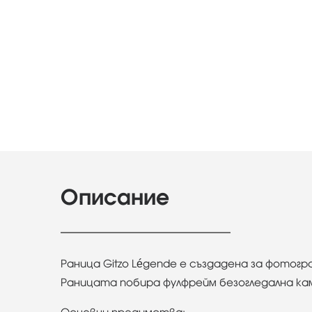
Описание
Раница Gitzo Légende е създадена за фотог
Раницата побира фулфрейм безогледална кам