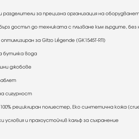
 разделители за прецизна организация на оборудванет
бърз достъп до техниката с плъзване към гърдите, бе
птимизиран за Gitzo Légende (GK1545T-RTI)
за бутилка вода
ешни джобове
таблет
на сигурност
00% рециклиран полиестер, Еко синтетична кожа (cruel
и условия и прахоустойчив калъф за съхранение