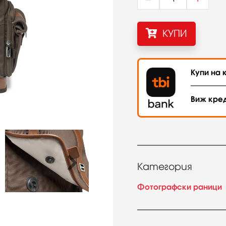
КУПИ
Купи на к
Виж кре
Категория
Фотографски раници