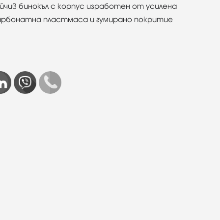
чив бинокъл с корпус изработен от усилена
арбонатна пластмасa и гумирано покритие