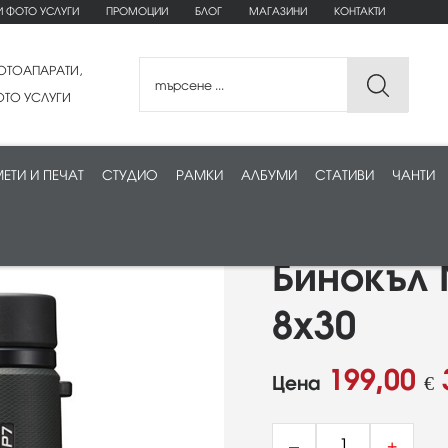
И ФОТО УСЛУГИ
ПРОМОЦИИ
БЛОГ
МАГАЗИНИ
КОНТАКТИ
ОТОАПАРАТИ,
ТО УСЛУГИ
ЕТИ И ПЕЧАТ
СТУДИО
РАМКИ
АЛБУМИ
СТАТИВИ
ЧАНТИ
Бинокъл 
8x30
199,00
Цена
€
–
+