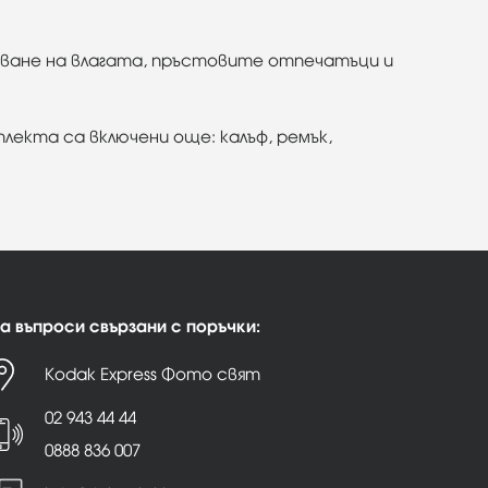
сване на влагата, пръстовите отпечатъци и
плекта са включени още: калъф, ремък,
а въпроси свързани с поръчки:
Kodak Express Фото свят
02 943 44 44
0888 836 007