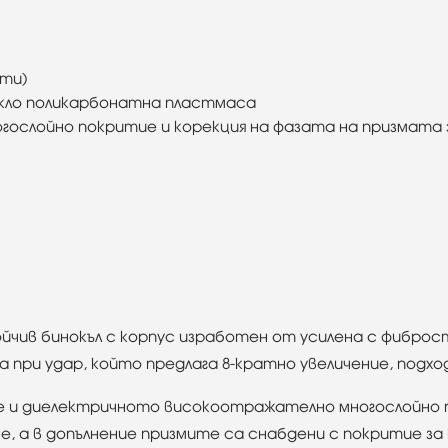
ути)
ъкло поликарбонатна пластмасa
ослойно покритие и корекция на фазата на призмата 
тойчив бинокъл с корпус изработен от усилена с фибро
 при удар, който предлага 8-кратно увеличение, подхо
е и диелектричното високоотражателно многослойно
 а в допълнение призмите са снабдени с покритие за 