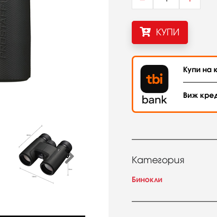
КУПИ
Купи на к
Виж кре
Категория
Бинокли