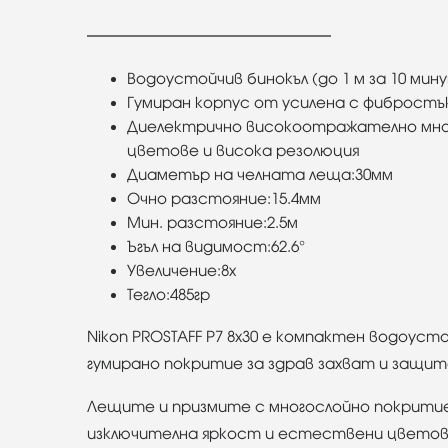
Водоустойчив бинокъл (до 1 м за 10 мин
Гумиран корпус от усилена с фиброст
Диелектрично високоотражателно мног
цветове и висока резолюция
Диаметър на челната леща:30мм
Очно разстояние:15.4мм
Мин. разстояние:2.5м
Ъгъл на видимост:62.6°
Увеличение:8x
Тегло:485гр
Nikon PROSTAFF P7 8x30 е компактен водоус
гумирано покритие за здрав захват и защита
Лещите и призмите с многослойно покрити
изключителна яркост и естествени цветове,