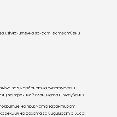
за изключителна яркост, естествени
стъкло поликарбонатна пластмасa и
дящ за трекинг в планината и пътувания.
 покритие на призмата гарантират
корекция на фазата за видимост с висок