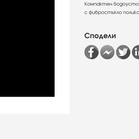
Компактен водоустой
с фибростъкло полик
Сподели