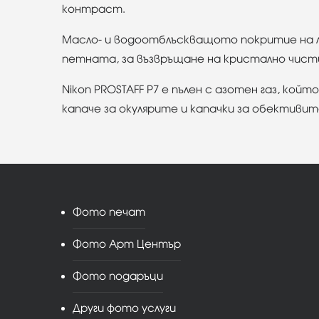
контраст.
Масло- и водоотблъскващото покритие на л
петната, за възвръщане на кристално чисти
Nikon PROSTAFF P7 е пълен с азотен газ, кой
капаче за окулярите и капачки за обективит
Фото печат
Фото Арт Център
Фото подаръци
Други фото услуги