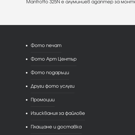
Manfrotto 325N е алуминиев адаптер за монти
Фото печат
Фото Арт Център
Фото подаръци
Други фото услуги
Промоции
Изисквания за файлове
Плащане и доставка