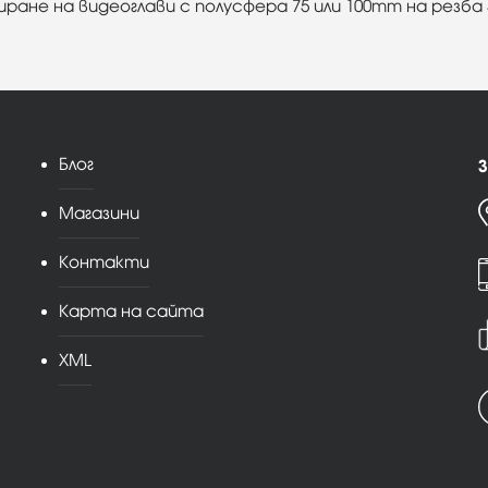
ране на видеоглави с полусфера 75 или 100mm на резба 3
Блог
З
Магазини
Контакти
Карта на сайта
XML