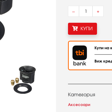
–
+
КУПИ
Купи на к
Виж кре
Категория
Аксесоари