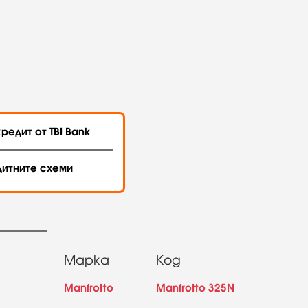
редит от TBI Bank
дитните схеми
Марка
Код
Manfrotto
Manfrotto 325N