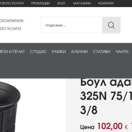
И ФОТО УСЛУГИ
ПРОМОЦИИ
БЛОГ
МАГАЗИНИ
КОНТАКТИ
ОТОАПАРАТИ,
ТО УСЛУГИ
ЕТИ И ПЕЧАТ
СТУДИО
РАМКИ
АЛБУМИ
СТАТИВИ
ЧАНТИ
Боул ада
325N 75/
3/8
102,00
Цена
€