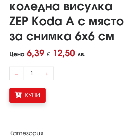
коледна висулка
ZEP Koda A с място
за снимка 6х6 см
6,39
12,50
Цена
€
лв.
–
+
КУПИ
Категория