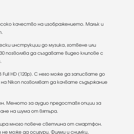
соко качество на изображението. Малък и
т.
ски инструкции до музика, готвене или
30 позволява да създавате видео клипове с
.
 Full HD (120p). С него може да записвате до
e на Nikon позволяват да качвате съдържание
он. Менюто за аудио предоставя опции за
яване на шума от вятъра.
бира много повече светлина от смартфон.
не може да осигури. Филми и снимки,