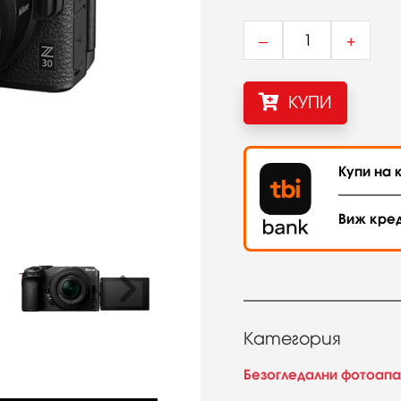
–
+
КУПИ
Купи на к
Виж кре
Категория
Безогледални фотоап