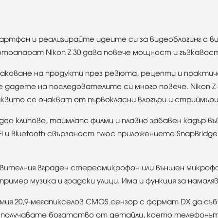
тфон и реализирайте идеите си за видеоблогинг с ви
фотоапарат Nikon Z 30 дава повече мощност и гъвкавос
аковане на продукти през ревюта, рецепти и практиче
 дадете на последователите си много повече. Nikon Z 
каквито се очакват от първокласни влогъри и стриймъри
идео клипове, таймлапс филми и плавно забавен кадър във
Fi и Bluetooth свързаност плюс приложението SnapBridg
ствителния вграден стереомикрофон или външен микроф
например музика и градски улици. Има и функция за намал
мия 20,9-мегапикселов CMOS сензор с формат DX да съ
, получавате богатство от детайли, което телефонът 