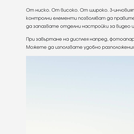
От ниско. От високо. От широко. 3-инчовият
контролни елементи позволяват да правите 
да запазвате отделни настройки за видео 
При завъртане на дисплея напред, фотоапа
Можете да използвате удобно разположения 