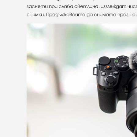
заснети при слаба светлина, изглеждат чисти
снимки. Продължавайте да снимате през нощ