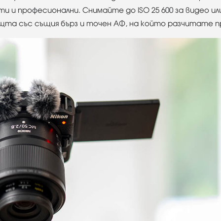
 и професионални. Снимайте до ISO 25 600 за видео или 
та със същия бърз и точен АФ, на който разчитате пр