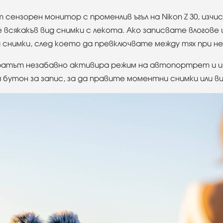
 сензорен монитор с променлив ъгъл на Nikon Z 30, из
всякакъв вид снимки с лекота. Ако записвате влогове
и снимки, след което да превключвате между тях при 
ратът незабавно активира режим на автопортрет и из
бутон за запис, за да правите моментни снимки или в