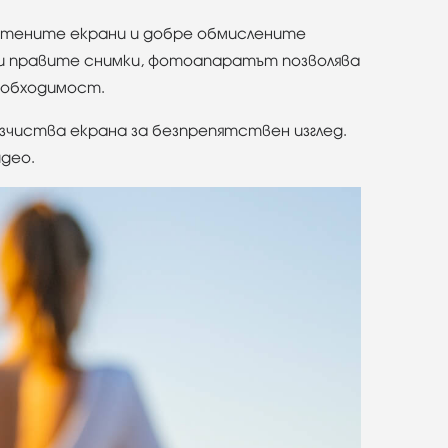
чистените екрани и добре обмислените
 и правите снимки, фотоапаратът позволява
необходимост.
чиства екрана за безпрепятствен изглед.
идео.