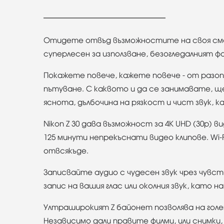
Отидете отвъд възможностите на своя смар
суперлесен за използване, безогледалният 
Покажете повече, кажете повече - от разоп
пътуване. С каквото и да се занимавате, ще
яснота, дълбочина на рязкост и чист звук, 
Nikon Z 30 дава възможност за 4K UHD (30p) в
125 минути непрекъснати видео клипове. Wi-
отвсякъде.
Записвайте аудио с чудесен звук чрез чув
запис на вашия глас или околния звук, като 
Ултраширокият Z байонет позволява на голе
Независимо дали правите филми, или снимки