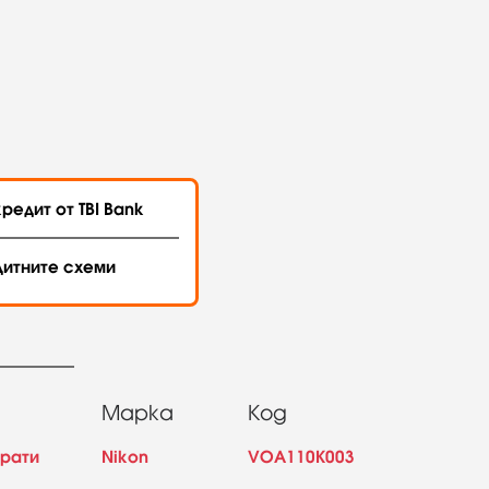
редит от TBI Bank
дитните схеми
Марка
Код
арати
Nikon
VOA110K003