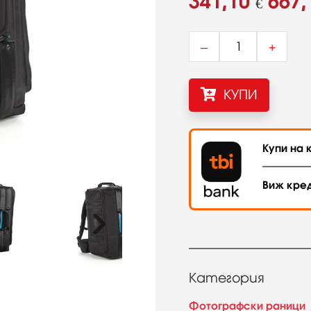
341,10
667,
€
–
+
КУПИ
Купи на к
Виж кре
Категория
Фотографски раници