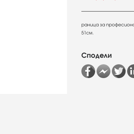
раница за професиона
51см.
Сподели