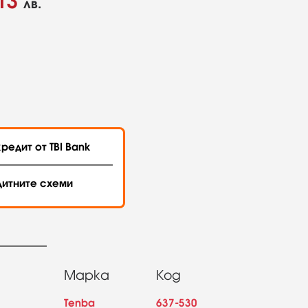
13
лв.
редит от TBI Bank
дитните схеми
Марка
Код
Tenba
637-530