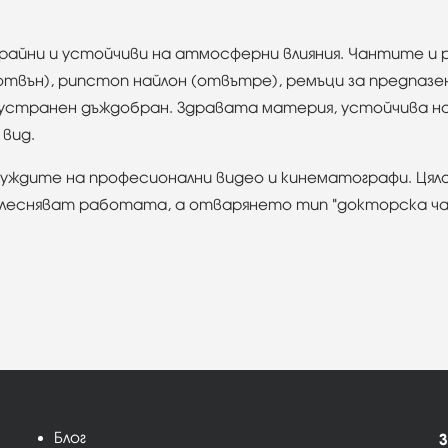
райни и устойчиви на атмосферни влияния. Чантите и
твън), рипстоп найлон (отвътре), ремъци за предпазен
странен дъждобран. Здравата материя, устойчива на 
вид.
 нуждите на професионални видео и кинематографи. Цял
улесняват работата, а отварянето тип "докторска ча
Блог
З