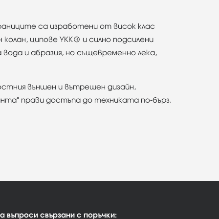
 раниците са изработени от висок клас
 колан, ципове YKK® и силно подсилени
вода и абразия, но същевременно лека,
остния външен и вътрешен дизайн,
нта" прави достъпа до техниката по-бърз.
а въпроси свързани с поръчки: