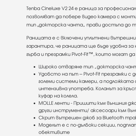
Tenba Cineluxe V2 24 е раница за професион
позволяват да побере видео камера с монт
тип „докторска чанта“ прави достъпа до те
Раницата е с включени уплътнени вътрешни р
гарантира, че раницата ще бъде удобна за н
гърба и презрамки Pivot-Fit™, които могат 
Широко отваряне тип “докторска чанта
Удобсто на път – Pivot-Fit презрамки с
големи системи камери, а подложката 
интензивна употреба. Коланът за кръст
куфар на колела.
MOLLE ленти - Пришити към външния джо
други инструменти/ аксесоари към въ
Скрит вътрешен джоб за Bluetooth траке
Моделът е с по-дълбоки секции, подпл
обективите