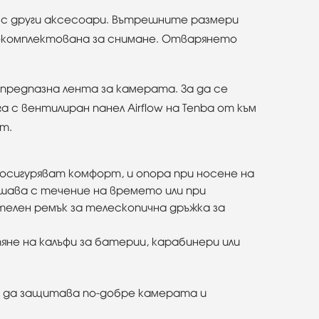
кт с други аксесоари. Вътрешните размери
 окомплектована за снимане. Отварянето
 предпазна лента за камерата. За да се
 с вентилиран панел Airflow на Tenba от към
т.
а осигуряват комфорт, и опора при носене на
ушава с течение на времето или при
телен ремък за телескопична дръжка за
яне на калъфи за батерии, карабинери или
за да защитава по-добре камерата и