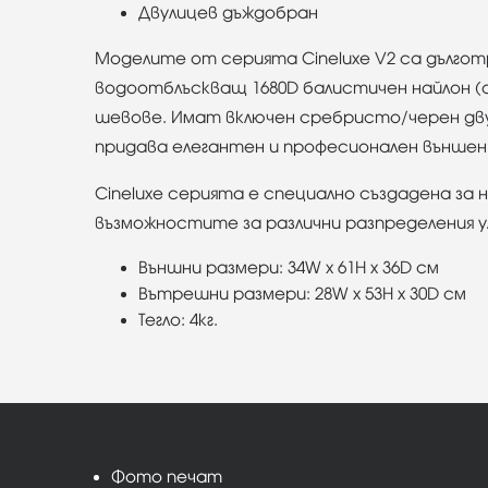
Двулицев дъждобран
Моделите от серията Cineluxe V2 са дългот
водоотблъскващ 1680D балистичен найлон (о
шевове. Имат включен сребристо/черен дву
придава елегантен и професионален външен 
Cineluxe серията е специално създадена за
възможностите за различни разпределения 
Външни размери: 34W x 61H x 36D см
Вътрешни размери: 28W x 53H x 30D см
Тегло: 4кг.
Фото печат