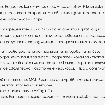
ални видео или кинокамери с размери до 51см. в компле
иран монитор, микрофон, матбокс или друг аксесоар -
хниката лесен и бърз.
азпределители, вкл. 2 калъфа за обектив, джоб с цип и
осене, дори когато е напълно натоварена, тя разполага
да се регулират според личните предпочитания и комфор
” прави достъпа до техниката по-удобен и по-бърз.
 добра вентилация за гърба и подплатен колан за кръст
от пяна с висока плътност не се компресира или разр
 се сваля лесно, когато не е необходим. Има и допълни
б на чантите, MOLLE лентие осигуряввт лесно прикреп
ншната страна на чантите.
р, съвместим с AirTag и Tile.
атени вътрешни разпределители, калъфи и джоб с цип, 