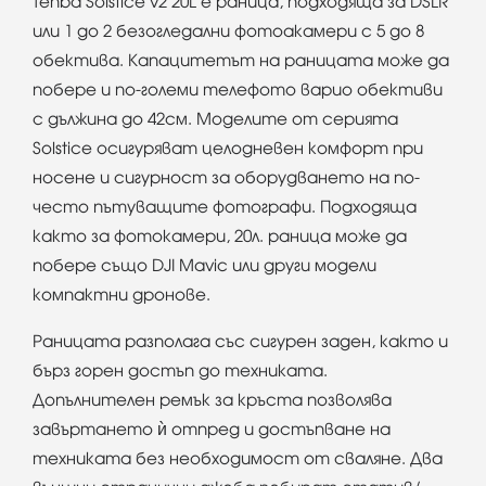
Tenba Solstice v2 20L е раница, подходяща за DSLR
или 1 до 2 безогледални фотоакамери с 5 до 8
обектива. Капацитетът на раницата може да
побере и по-големи телефото варио обективи
с дължина до 42см. Моделите от серията
Solstice осигуряват целодневен комфорт при
носене и сигурност за оборудването на по-
често пътуващите фотографи. Подходяща
както за фотокамери, 20л. раница може да
побере също DJI Mavic или други модели
компактни дронове.
Раницата разполага със сигурен заден, както и
бърз горен достъп до техниката.
Допълнителен ремък за кръста позволява
завъртането ѝ отпред и достъпване на
техниката без необходимост от сваляне. Два