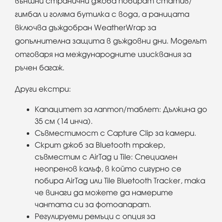
външни странични джоба побират статив/
гимбал и голяма бутилка с вода, а раницата
включва дъждобран WeatherWrap за
допълнителна защита в дъждовни дни. Моделът
отговаря на международните изисквания за
ръчен багаж.
Други екстри:
Капацитет за лаптоп/таблет: Дължина до
35 см (14 инча).
Съвместимост с Capture Clip за камери.
Скрит джоб за Bluetooth тракер,
съвместим с AirTag и Tile: Специален
неопренов калъф, в който сигурно се
побира AirTag или Tile Bluetooth Tracker, така
че винаги да можете да намерите
чантата си за фотоапарат.
Регулируеми ремъци с опция за