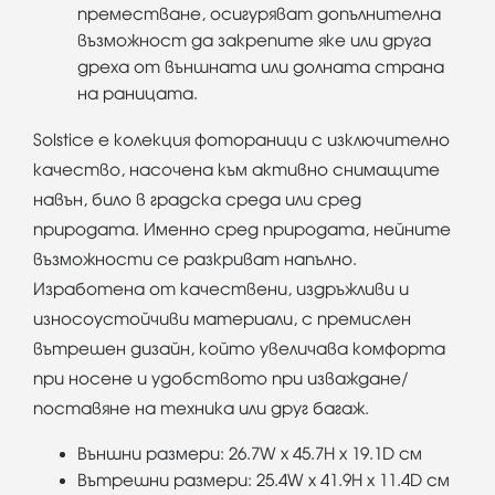
преместване, осигуряват допълнителна
възможност да закрепите яке или друга
дреха от външната или долната страна
на раницата.
Solstice е колекция фотораници с изключително
качество, насочена към активно снимащите
навън, било в градска среда или сред
природата. Именно сред природата, нейните
възможности се разкриват напълно.
Изработена от качествени, издръжливи и
износоустойчиви материали, с премислен
вътрешен дизайн, който увеличава комфорта
при носене и удобството при изваждане/
поставяне на техника или друг багаж.
Външни размери: 26.7W x 45.7H x 19.1D см
Вътрешни размери: 25.4W x 41.9H x 11.4D см