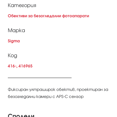
Категория
Обективи за безогледални фотоапарати
Марка
Sigma
Код
416-, 416965
Фиксиран ултраширок обектив, проектиран за
безогледални камери с APS-C сензор
Сподели