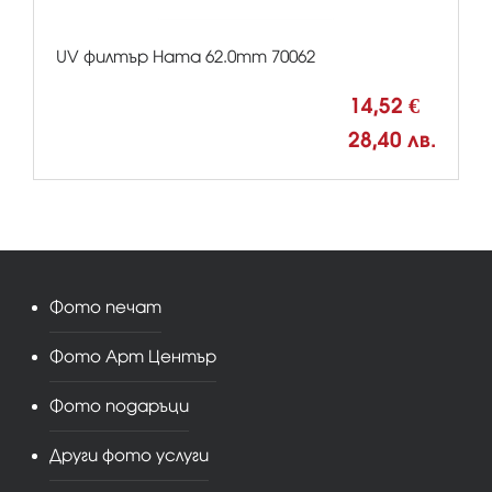
UV филтър Hama 62.0mm 70062
14,52 €
28,40 лв.
Фото печат
Фото Арт Център
Фото подаръци
Други фото услуги