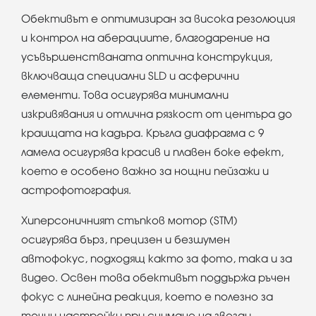
Обективът е оптимизиран за висока резолюция
и контрол на аберациите, благодарение на
усъвършенстваната оптична конструкция,
включваща специални SLD и асферични
елементи. Това осигурява минимални
изкривявания и отлична рязкост от центъра до
краищата на кадъра. Кръгла диафрагма с 9
ламела осигурява красив и плавен боке ефект,
което е особено важно за нощни пейзажи и
астрофотография.
Хиперсоничният стъпков мотор (STM)
осигурява бърз, прецизен и безшумен
автофокус, подходящ както за фото, така и за
видео. Освен това обективът поддържа ръчен
фокус с линейна реакция, което е полезно за
точни настройки при снимане на звезди.