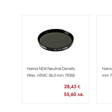
Hama ND4 Neutral-Density
Hama 
Filter, HTMC 55.0 mm 79355
mm 7
28,43 €
55,60 лв.