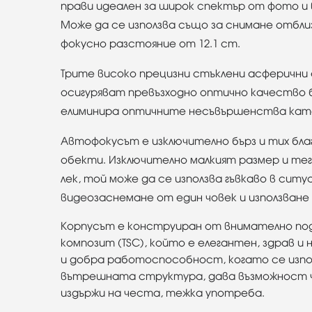
прави идеален за широк спектър от фото и 
Може да се използва също за снимане отблиз
фокусно разстояние от 12.1 cm.
Трите високо прецизни стъклени асферични
осигуряват превъзходно оптично качество 
елиминира оптичните несъвършенства като
Автофокусът е изключително бърз и тих благ
обекти. Изключително малкият размер и тегл
лек, той може да се използва гъвкаво в сит
видеозаснемане от един човек и използване 
Корпусът е конструиран от внимателно под
композит (TSC), който е елегантен, здрав 
и добра работоспособност, когато се изпо
вътрешната структура, дава възможност ча
издържи на честа, тежка употреба.