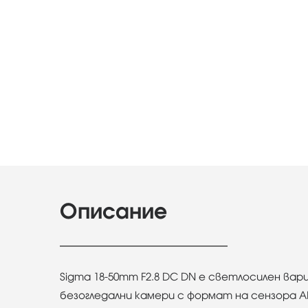
Описание
Sigma 18-50mm F2.8 DC DN е светлосилен вар
безогледални камери с формат на сензора AP