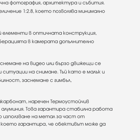
ична фотография, архитектура и събития.
личение 1:2.8, което позволява минимално
й елементи в оптичната конструкция,
 аберацията в камерата допълнително
аснемане на видео или бързо движещи се
 ситуации на снимане. Тъй като е малък и
илност, заснемане с гимбъл,
ликарбонат, наречен Термоустойчив
а алуминия. Това гарантира стабилна работа
 използване на метал за част от
 което гарантира, че обективът може да