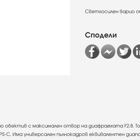
Светлосилен варио 
Сподели
ио обектив с максимален отвор на диафрагмата F2.8. Т
S-C. Има универсален пълнокадров еквивалентен диапаз