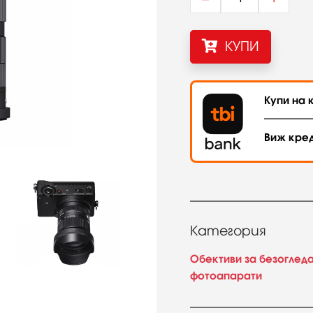
КУПИ
Купи на к
Виж кре
Категория
Обективи за безоглед
фотоапарати