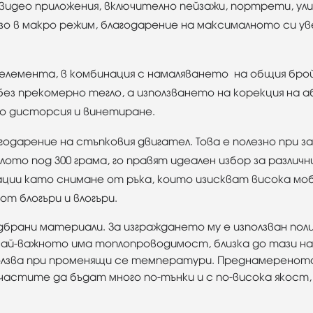
видео приложения, включително пейзажи, портрети, ул
о в макро режим, благодарение на максималното си уве
 елемента, в комбинация с намаляването на общия бро
без прекомерно тегло, а използването на корекция на
 дисторсия и винетиране.
одарение на стъпковия двигател. Това е полезно при з
ото под 300 грама, го правят идеален избор за различни
уации като снимане от ръка, които изискват висока моб
от блогъри и влогъри.
брани материали. За изграждането му е използван по
и най-важното има топлопроводимост, близка до тази н
лзва при променящи се температури. Преднамереното
стите да бъдат много по-тънки и с по-висока якост,