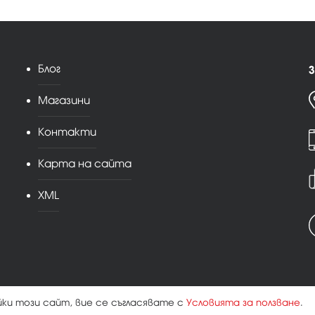
Блог
З
Магазини
Контакти
Карта на сайта
XML
йки този сайт, вие се съгласявате с
Условията за ползване
.