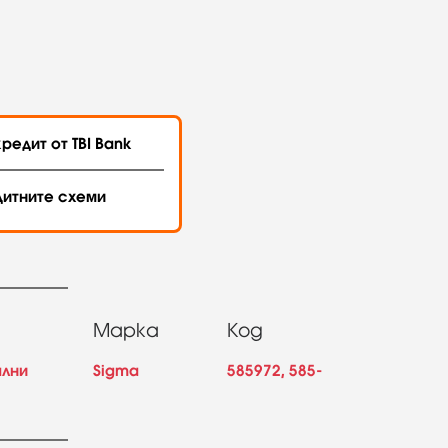
редит от TBI Bank
дитните схеми
Марка
Код
ални
Sigma
585972, 585-