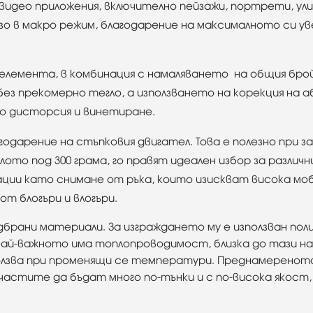
видео приложения, включително пейзажи, портрети, ул
о в макро режим, благодарение на максималното си уве
 елемента, в комбинация с намаляването на общия бро
без прекомерно тегло, а използването на корекция на
 дисторсия и винетиране.
одарение на стъпковия двигател. Това е полезно при з
ото под 300 грама, го правят идеален избор за различни
уации като снимане от ръка, които изискват висока моб
от блогъри и влогъри.
брани материали. За изграждането му е използван по
и най-важното има топлопроводимост, близка до тази н
лзва при променящи се температури. Преднамереното
стите да бъдат много по-тънки и с по-висока якост,