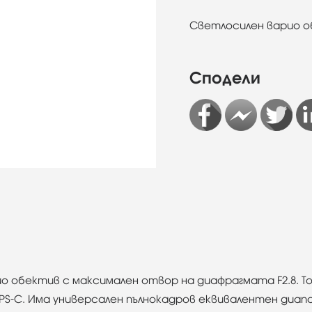
Светлосилен варио 
Сподели
ио обектив с максимален отвор на диафрагмата F2.8. Т
S-C. Има универсален пълнокадров еквивалентен диапаз