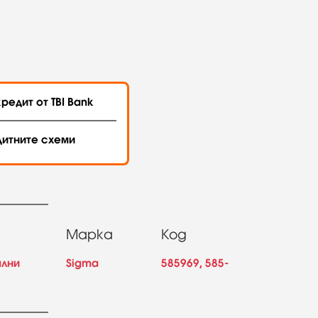
редит от TBI Bank
дитните схеми
Марка
Код
ални
Sigma
585969, 585-