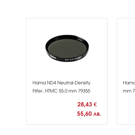
Hama ND4 Neutral-Density
Hama 
Filter, HTMC 55.0 mm 79355
mm 7
28,43 €
55,60 лв.