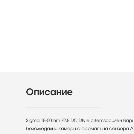
Описание
Sigma 18-50mm F2.8 DC DN е светлосилен вар
безогледални камери с формат на сензора AP