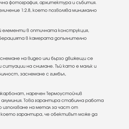
ична фотография, архитектура и събития.
личение 1:2.8, което позволява минимално
й елементи в оптичната конструкция,
 аберацията в камерата допълнително
аснемане на видео или бързо движещи се
 ситуации на снимане. Тъй като е малък и
илност, заснемане с гимбъл,
ликарбонат, наречен Термоустойчив
а алуминия. Това гарантира стабилна работа
 използване на метал за част от
 което гарантира, че обективът може да