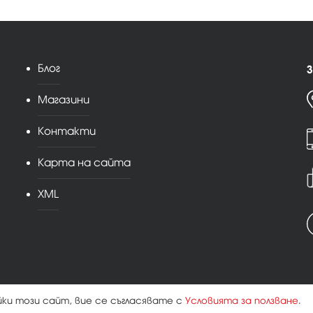
Блог
З
Магазини
Контакти
Карта на сайта
XML
йки този сайт, вие се съгласявате с
Условията за ползване
.