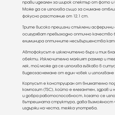
прави идеален за широк спектър от фото и 
Може да се използва също за снимане отблиз
фокусно разстояние от 12.1 cm.
Трите високо прецизни стъклени асферични
осигуряват превъзходно оптично качество 
елиминира оптичните несъвършенства като
Автофокусът е изключително бърз и тих благ
обекти. Изключително малкият размер и тегл
лек, той може да се използва гъвкаво в сит
видеозаснемане от един човек и използване 
Корпусът е конструиран от внимателно под
композит (TSC), който е елегантен, здрав 
и добра работоспособност, когато се изпо
вътрешната структура, дава възможност ча
издържи на честа, тежка употреба.