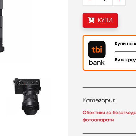
КУПИ
Купи на к
Виж кре
Категория
Обективи за безоглед
фотоапарати