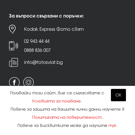
За въпроси свързани с поръчки:
Kodak Express Фото свят
02 943 44 44
0888 836 007
info@fotosviat.bg
Ползвайки този сайт, вие се съгласявате с
OK
Условията за ползване
.
Условия за ползване
|
Политика на поверителност
Повече за защита на вашите лични данни научете в
|
Бисквитки
Политиката на поверителност
.
Повече за бисквитките може да научите
тук
.
Всички права запазени.