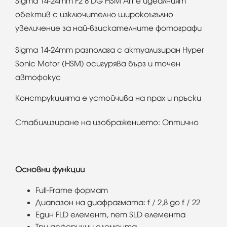
Sigma 14-24mm F2 8 DG HSM Art е идеалният
обектив с изключително широкоъгълно
увеличение за най-взискателните фотографи
Sigma 14-24mm разполага с актуализиран Hyper
Sonic Motor (HSM) осигурява бърз и точен
автофокус
Конструкцията е устойчива на прах и пръски
Стабилизиране на изображението: Оптично
Основни функции
Full-Frame формат
Диапазон на диафрагмата: f / 2,8 до f / 22
Един FLD елемент, пет SLD елемента
Три асферични елемента