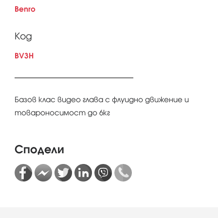
Benro
Код
BV3H
Базов клас видео глава с флуидно движение и
товароносимост до 6кг
Сподели