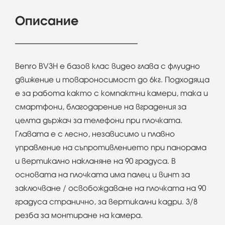
Описание
Benro BV3H е базов клас видео глава с флуидно
движение и товароносимост до 6кг. Подходяща
е за работа както с компактни камери, така и
смартфони, благодарение на вградения за
целта държач за телефони при плочката.
Главата е с лесно, независимо и плавно
управление на съпротивлението при панорама
и вертикално накланяне на 90 градуса. В
основата на плочката има палец и винт за
заключване / освобождаване на плочката на 90
градуса странично, за вертикални кадри. 3/8
резба за монтиране на камера.