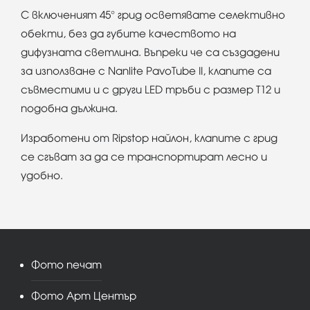
С включеният 45° грид осветявате селективно
обекти, без да губите качеството на
дифузната светлина. Въпреки че са създадени
за използване с Nanlite PavoTube II, клапите са
съвместими и с други LED тръби с размер T12 и
подобна дължина.
Изработени от Ripstop найлон, клапите с грид
се сгъват за да се транспортират лесно и
удобно.
Фото печат
Фото Арт Център