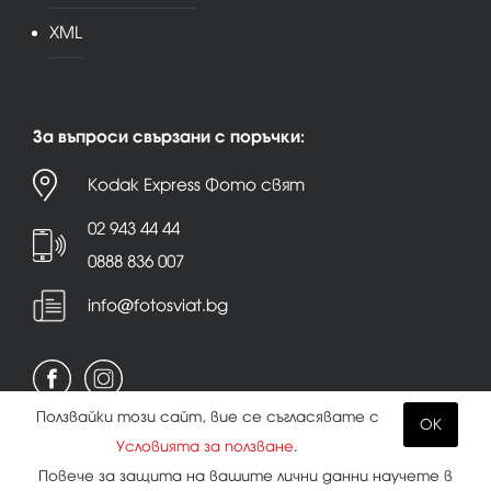
XML
За въпроси свързани с поръчки:
Kodak Express Фото свят
02 943 44 44
0888 836 007
info@fotosviat.bg
Ползвайки този сайт, вие се съгласявате с
OK
Условията за ползване
.
Условия за ползване
|
Политика на поверителност
Повече за защита на вашите лични данни научете в
|
Бисквитки