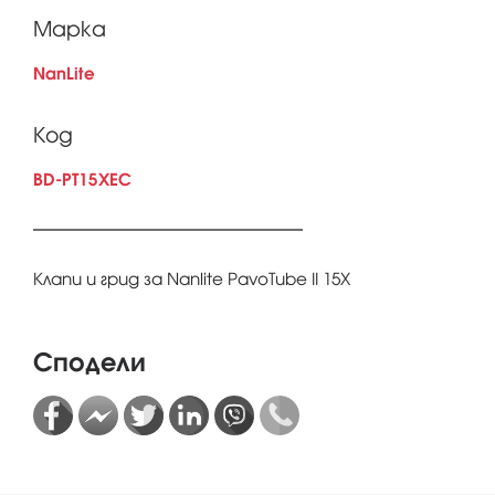
Марка
NanLite
Код
BD-PT15XEC
Клапи и грид за Nanlite PavoTube II 15X
Сподели