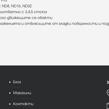
 Pro
 ND8, ND16, ND32
ответно с 3,4,5 стопа
бързо движещите се обекти
раженията и отблясъците от гладки повърхности и п
Блог
З
Магазини
Контакти