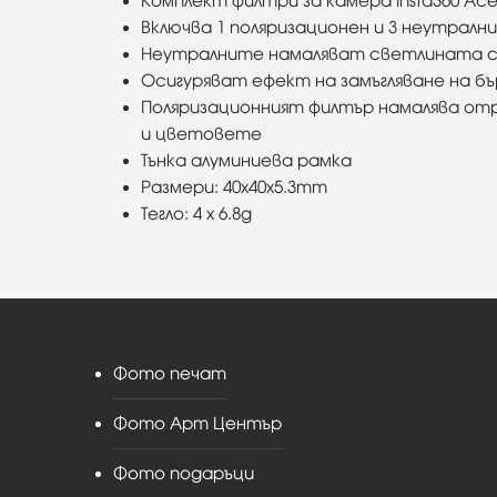
Комплект филтри за камера Insta360 Ace
Включва 1 поляризационен и 3 неутрални:
Неутралните намаляват светлината съ
Осигуряват ефект на замъгляване на 
Поляризационният филтър намалява от
и цветовете
Тънка алуминиева рамка
Размери: 40x40x5.3mm
Тегло: 4 х 6.8g
Фото печат
Фото Арт Център
Фото подаръци