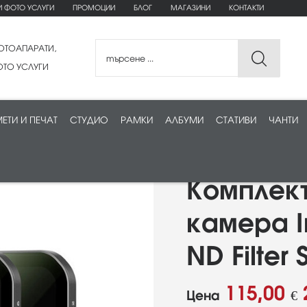
И ФОТО УСЛУГИ
ПРОМОЦИИ
БЛОГ
МАГАЗИНИ
КОНТАКТИ
ОТОАПАРАТИ,
ТО УСЛУГИ
ЕТИ И ПЕЧАТ
СТУДИО
РАМКИ
АЛБУМИ
СТАТИВИ
ЧАНТИ
Комплект
камера I
ND Filter 
115,00
Цена
€