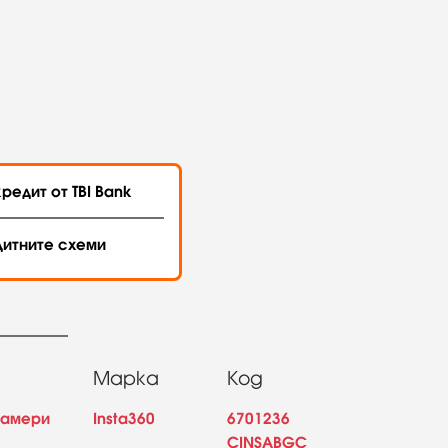
редит от TBI Bank
дитните схеми
Марка
Код
камери
Insta360
6701236
CINSABGC