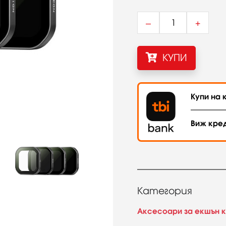
–
+
КУПИ
Купи на к
Виж кре
Категория
Аксесоари за екшън 