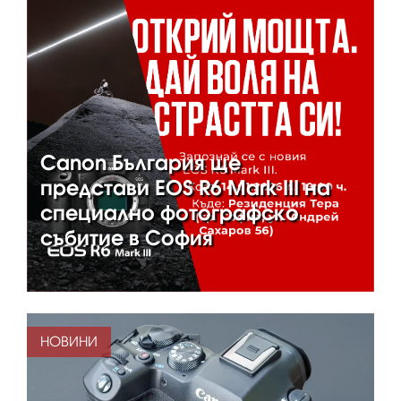
Canon България ще
представи EOS R6 Mark III на
специално фотографско
събитие в София
НОВИНИ