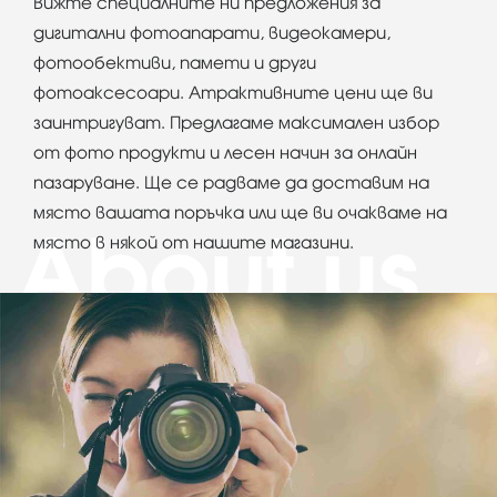
Вижте специалните ни предложения за
дигитални фотоапарати, видеокамери,
фотообективи, памети и други
фотоаксесоари. Атрактивните цени ще ви
заинтригуват. Предлагаме максимален избор
от фото продукти и лесен начин за онлайн
пазаруване. Ще се радваме да доставим на
място вашата поръчка или ще ви очакваме на
място в някой от нашите магазини.