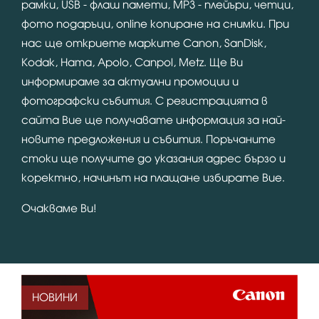
рамки, USB - флаш памети, MP3 - плейъри, четци,
фото подаръци, online копиране на снимки. При
нас ще откриете марките Canon, SanDisk,
Kodak, Hama, Apolo, Canpol, Metz. Ще Ви
информираме за актуални промоции и
фотографски събития. С регистрацията в
сайта Вие ще получавате информация за най-
новите предложения и събития. Поръчаните
стоки ще получите до указания адрес бързо и
коректно, начинът на плащане избирате Вие.
Очакваме Ви!
НОВИНИ