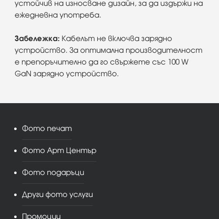
устойчив на износване дизайн, за да издържи на
ежедневна употреба.
Забележка:
Кабелът не включва зарядно
устройство. За оптимална производителност
е препоръчително да го свържете със 100 W
GaN зарядно устройство.
Фото печат
Фото Арт Център
Фото подаръци
Други фото услуги
Промоции