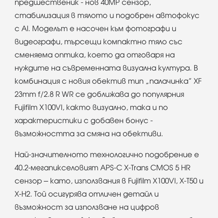
предшественик - нов 40MP сензор,
стабилизация в тялото и подобрен автофокус
с AI. Моделът е насочен към фотографи и
видеографи, търсещи компактно тяло със
сменяема оптика, което да отговаря на
нуждите на съвременната визуална култура. В
комбинация с новия обектив тип “палачинка” XF
23mm f/2.8 R WR се доближава до популярния
Fujifilm X100VI, както визуално, така и по
характеристики с добавен бонус -
възможността за смяна на обективи.
Най-значителното технологично подобрение е
40.2-мегапикселовият APS-C X-Trans CMOS 5 HR
сензор – като, използвания в Fujifilm X100VI, X-T50 и
X-H2. Той осигурява отличен детайл и
възможност за използване на цифров