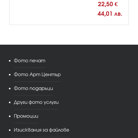
22,50 €
44,01 лв.
Фото печат
Фото Арт Център
Фото подаръци
Други фото услуги
Промоции
Изисквания за файлове