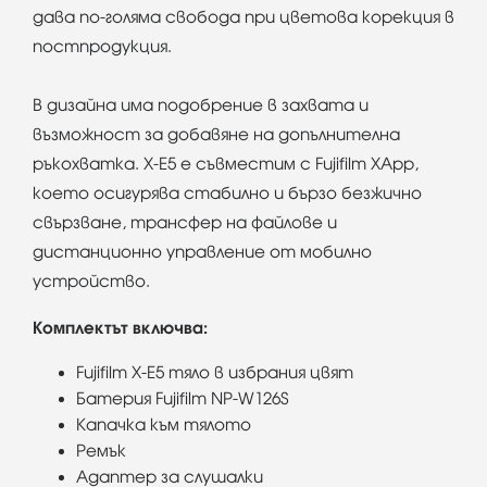
дава по-голяма свобода при цветова корекция в
постпродукция.
В дизайна има подобрение в захвата и
възможност за добавяне на допълнителна
ръкохватка. X-E5 е съвместим с Fujifilm XApp,
което осигурява стабилно и бързо безжично
свързване, трансфер на файлове и
дистанционно управление от мобилно
устройство.
Комплектът включва:
Fujifilm X-E5 тяло в избрания цвят
Батерия Fujifilm NP-W126S
Капачка към тялото
Ремък
Адаптер за слушалки