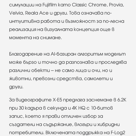
симулации на Fujifilm като Classic Chrome, Provia,
Velvia, Reala Ace и други. Това означава по-
интуитивна работа и възможност за по-лесна
реализация на визуалната концепция още в
момента на снимане.
Благодарение на AI-базиран алгоритъм моделът
може бързо и точно да разпознава и проследява
различни обекти – не само лица и очи, но и
животни, превозни средства, самолети и
други.
За видеографите X-E5 предлага заснемане в 6.2K
при 30 кадъра в секунда и 4K HQ с 10-битов
запис, което я прави отличен избор за
създатели на съдържание, влогъри и хибридни
потребители. Включената поддръжка на F-Log2