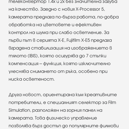
телеконвертор 1.4x и 2x без значителна загуба
на качество. Заедно с новия X-Processor 5,
камерата предлага по-бърза работа, по-добра
обработка на цветовете и ефективен
контрол на шума при слабо осветление. За
първи път в серията X-E, Fujifilm X-E5 предлага
вградена стабилизация на изображението в
тялото (IBIS), която осигурява до 7 стъпки
компенсация – функция, която изключително
улеснява снимането от ръка, особено при
ниска осветеност.
Друга новост, ориентирана към креативните
потребители, е специалният селектор за Film
Simulation, разположен на горния панел на
камерата. Това физическо управление
позволява бърз достъп до популярните филмови