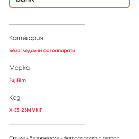
Категория
Безогледални фотоапарати
Марка
FujiFilm
Код
X-E5-23MMKIT
Стилен безогледален фотоапарат с ретро