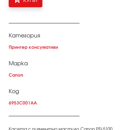
КУПИ
Категория
Принтер консумативи
Марка
Canon
Код
6953C001AA
Касета с пигментно мастило Canon PFI-5100