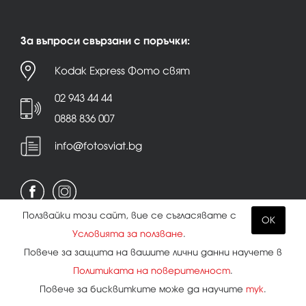
За въпроси свързани с поръчки:
Kodak Express Фото свят
02 943 44 44
0888 836 007
info@fotosviat.bg
Ползвайки този сайт, вие се съгласявате с
OK
Условията за ползване
.
Условия за ползване
|
Политика на поверителност
Повече за защита на вашите лични данни научете в
|
Бисквитки
Политиката на поверителност
.
Повече за бисквитките може да научите
тук
.
Всички права запазени.