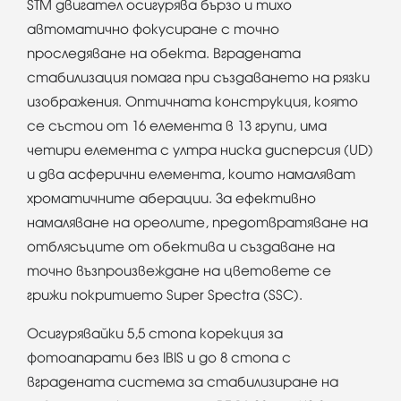
STM двигател осигурява бързо и тихо
автоматично фокусиране с точно
проследяване на обекта. Вградената
стабилизация помага при създаването на рязки
изображения. Оптичната конструкция, която
се състои от 16 елемента в 13 групи, има
четири елемента с ултра ниска дисперсия (UD)
и два асферични елемента, които намаляват
хроматичните аберации. За ефективно
намаляване на ореолите, предотвратяване на
отблясъците от обектива и създаване на
точно възпроизвеждане на цветовете се
грижи покритието Super Spectra (SSC).
Осигурявайки 5,5 стопа корекция за
фотоапарати без IBIS и до 8 стопа с
вградената система за стабилизиране на