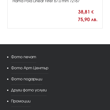
Hama Pola Linear Filter 67.0 mm 72167
38,81 €
75,90 лв.
Фото печат
Фото Арт Център
Фото подаръци
Други фото услуги
Промоции