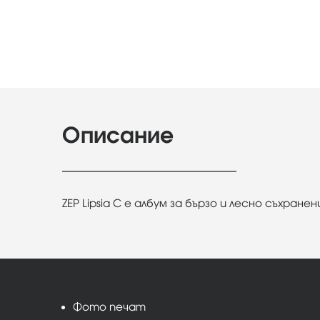
Описание
ZEP Lipsia C е албум за бързо и лесно съхранен
Фото печат