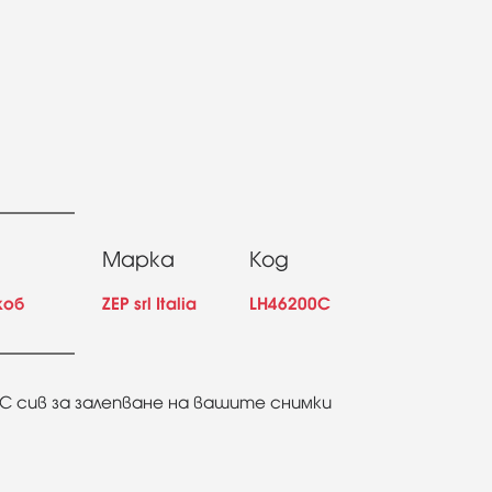
Марка
Код
жоб
ZEP srl Italia
LH46200C
a C сив за залепване на вашите снимки