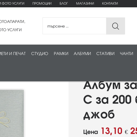
И ФОТО УСЛУГИ
ПРОМОЦИИ
БЛОГ
МАГАЗИНИ
КОНТАКТИ
ОТОАПАРАТИ,
ТО УСЛУГИ
ЕТИ И ПЕЧАТ
СТУДИО
РАМКИ
АЛБУМИ
СТАТИВИ
ЧАНТИ
Албум за
C за 200 
джоб
13,10
2
Цена
€