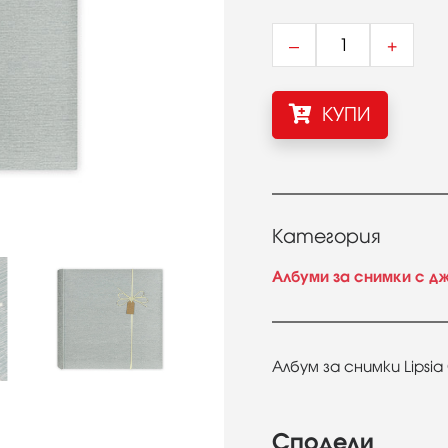
–
+
КУПИ
Категория
Албуми за снимки с д
Албум за снимки Lipsi
Сподели