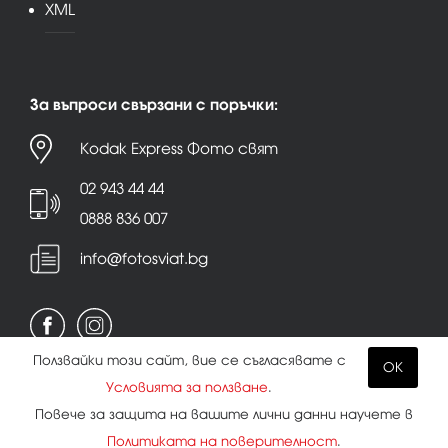
XML
За въпроси свързани с поръчки:
Kodak Express Фото свят
02 943 44 44
0888 836 007
info@fotosviat.bg
Ползвайки този сайт, вие се съгласявате с
OK
Условията за ползване
.
Условия за ползване
|
Политика на поверителност
Повече за защита на вашите лични данни научете в
|
Бисквитки
Политиката на поверителност
.