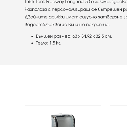
Think Tank Freeway Longhaul 50 е голяма, зд
Разполага с персонализиращ се вътрешен ра
Двойните дръжки имат сигурно затваряне за
водоотблъскващо външно покритие.
Външен размер: 63 x 34.92 x 32.5 см.
Тегло: 1.5 кг.