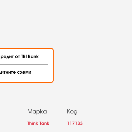
редит от TBI Bank
дитните схеми
Марка
Код
Think Tank
117133