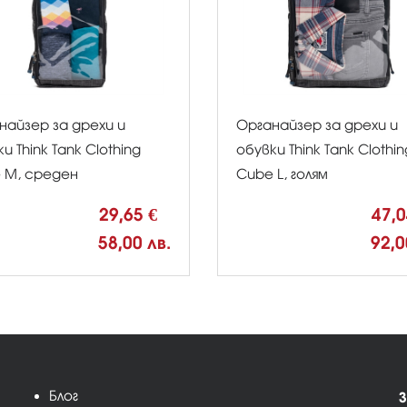
найзер за дрехи и
Органайзер за дрехи и
и Think Tank Clothing
обувки Think Tank Clothin
 M, среден
Cube L, голям
29,65 €
47,
58,00 лв.
92,0
Блог
З