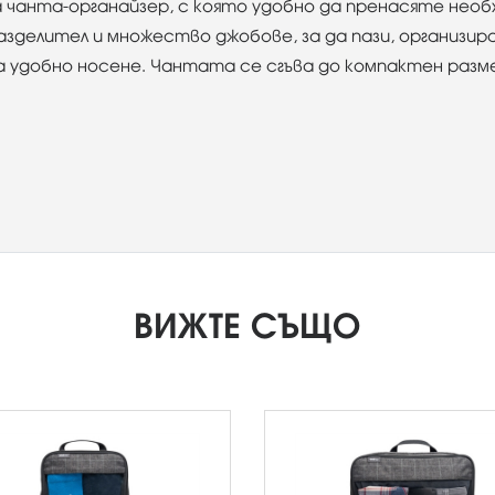
рава чанта-органайзер, с която удобно да пренасяте необ
зделител и множество джобове, за да пази, организир
 удобно носене. Чантата се сгъва до компактен размер
ВИЖТЕ СЪЩО