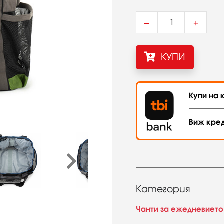
–
+
КУПИ
Купи на к
Виж кре
Категория
Чанти за ежедневието