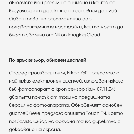
автоматичен режим на снимане и които се
визуализират директно на основния дисплей.
Освен това, на разположение са и
предварителните настройки, които могат да
бъдат свалени от Nikon Imaging Cloud.
По-ярък визьор, обновен дисплей
Според производителя, Nikon Z50 II разполага с
най-яркия електронен дисплей, използван някога
във фотоапарат с кроп сензор (към 07.11.24) -
два пъти по-ярък от този на предишната
версия на фотоапарата. Обновеният основен
дисплей вече предлага опцията Touch FN, която
позволява избор на фокусна точка директно с
докосване на екрана.