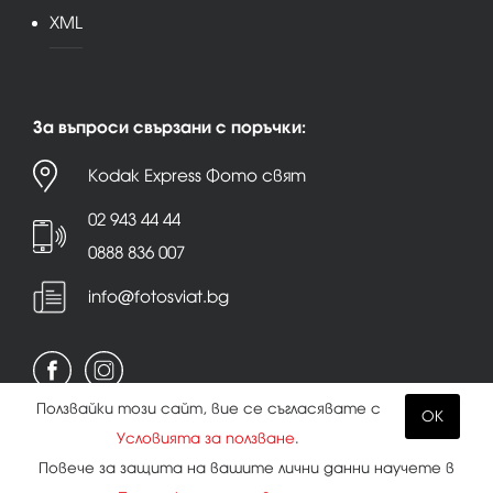
XML
За въпроси свързани с поръчки:
Kodak Express Фото свят
02 943 44 44
0888 836 007
info@fotosviat.bg
Ползвайки този сайт, вие се съгласявате с
OK
Условията за ползване
.
Условия за ползване
|
Политика на поверителност
Повече за защита на вашите лични данни научете в
|
Бисквитки