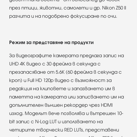
през птици, животни, самолети и др. Nikon Z50 II
разчита и на подобрено фокусиране по очи.
Режим за представяне на продукти
За видеографите камерата предлага запис на
UHD 4K видео с 30 фрейма в секунда с
презапасяване от 5.6K (60 фрейма в секунда с
кроп) и Full HD 120p видео с възможност за
редакция на клиповете и запазването им в
паметта на камерата или записването им на
допълнителен външен рекордер чрез HDMI
изход. Моделът вече позволява и вътрешен 10-
bit запис с N-Log LUT и използването на
четирите творчески RED LUTs, представени