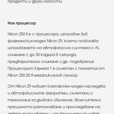
продукти и други новости.
Нов процесор
Nikon Z50 II е с процесора, използван във
флагманския модел Nikon Z9, което позволява
използването на автофокусна система с AI,
снимане с до 30 кадъра в секунда,
предварително снимане и др. подобрения.
Процесорът Expeed 7 е съчетан с познатия от
Nikon Z50 20.9-мегапикселов сензор.
От Nikon Z9 новият компактен модел наследява
и автофокусните алгоритми, съчетани с
технология за дълбоко обучение, включително
прецизното разпознаване и проследяване на
девет типа обекти - от велосипед до човек