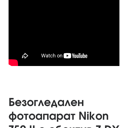
Безогледален
фотоапарат Nikon