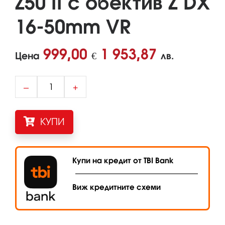
Z50 II с обектив Z DX
16-50mm VR
999,00
1 953,87
Цена
€
лв.
–
+
КУПИ
Купи на кредит от TBI Bank
Виж кредитните схеми