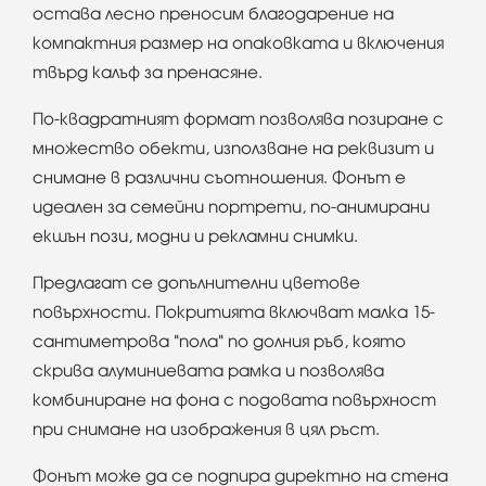
остава лесно преносим благодарение на
компактния размер на опаковката и включения
твърд калъф за пренасяне.
По-квадратният формат позволява позиране с
множество обекти, използване на реквизит и
снимане в различни съотношения. Фонът е
идеален за семейни портрети, по-анимирани
екшън пози, модни и рекламни снимки.
Предлагат се допълнителни цветове
повърхности. Покритията включват малка 15-
сантиметрова "пола" по долния ръб, която
скрива алуминиевата рамка и позволява
комбиниране на фона с подовата повърхност
при снимане на изображения в цял ръст.
Фонът може да се подпира директно на стена